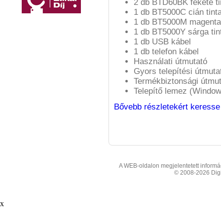
2 db BTD60BK fekete tin
1 db BT5000C cián tinta
1 db BT5000M magenta t
1 db BT5000Y sárga tint
1 db USB kábel
1 db telefon kábel
Használati útmutató
Gyors telepítési útmuta
Termékbiztonsági útmut
Telepítő lemez (Windo
Bővebb részletekért keresse 
A WEB-oldalon megjelentetett informáci
© 2008-2026 Digit
x