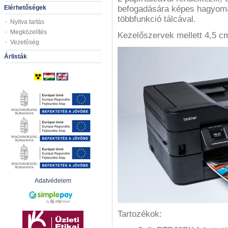
Elérhetőségek
befogadására képes hagyomán
többfunkció tálcával.
Nyitva tartás
Megközelítés
Kezelőszervek mellett 4,5 cm
Vezetőség
Árlisták
Adatvédelem
Tartozékok: