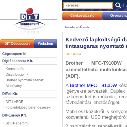
|
Címkeválasztó
Gyorsrend
Főoldal »
Híreink
Kedvező lapköltségű du
DIT Cégcsoport
Webshop
tintasugaras nyomtató 
Cégcsoportról
2018.05.03.
Digitáltechnika Kft.
Brother MFC-T910DW s
Kereskedés
üzemeltethető multifunkci
Disztribúcióink
(ADF).
Brother nyomtató szerviz
A
Brother MFC-T910DW
kész
Alapítvány
igényekre tervezték. Duplex 
DiFolt Kft.
szkennerkét is működik, re
DIT-LABOR
távbeállítási lehetőséggel.
Fotókidolgozó berendezések
Mobil eszközökről is konyom
DIT-Energy Kft.
közvetlenül USB meghajtóról
Szili Naperőmű
2 papírtálcával rendelkezik,