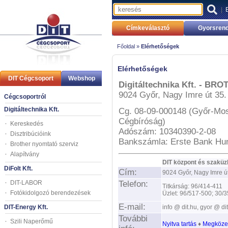
|
Címkeválasztó
Gyorsrend
Főoldal »
Elérhetőségek
Elérhetőségek
DIT Cégcsoport
Webshop
Digitáltechnika Kft. - BR
9024 Győr, Nagy Imre út 35.
Cégcsoportról
Digitáltechnika Kft.
Cg. 08-09-000148 (Győr-Mos
Cégbíróság)
Kereskedés
Adószám: 10340390-2-08
Disztribúcióink
Bankszámla: Erste Bank Hu
Brother nyomtató szerviz
Alapítvány
.
DIT központ és szaküz
DiFolt Kft.
Cím:
9024 Győr, Nagy Imre út
DIT-LABOR
Telefon:
Titkárság: 96/414-411
Fotókidolgozó berendezések
Üzlet: 96/517-500; 30/
E-mail:
DIT-Energy Kft.
info @ dit.hu, gyor @ dit
További
Szili Naperőmű
Nyitva tartás
♦
Megközel