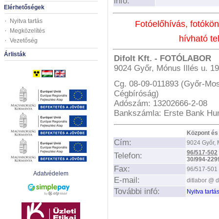
infó:
Elérhetőségek
Nyitva tartás
Fotóelőhívás, fotókö
Megközelítés
hívható t
Vezetőség
Árlisták
Difolt Kft. - FOTÓLABOR
9024 Győr, Mónus Illés u. 19
Cg. 08-09-011893 (Győr-Mos
Cégbíróság)
Adószám: 13202666-2-08
Bankszámla: Erste Bank Hu
.
Központ és 
Cím:
9024 Győr, M
96/517-502
Telefon:
30/994-229
Fax:
96/517-501
Adatvédelem
E-mail:
ditlabor @ d
További infó:
Nyitva tartá