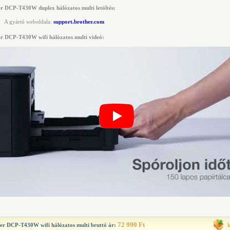
r DCP-T430W duplex hálózatos multi letöltés:
A gyártó weboldala:
support.brother.com
r DCP-T430W wifi hálózatos multi videó:
72 990 Ft
er DCP-T430W wifi hálózatos multi
bruttó ár: