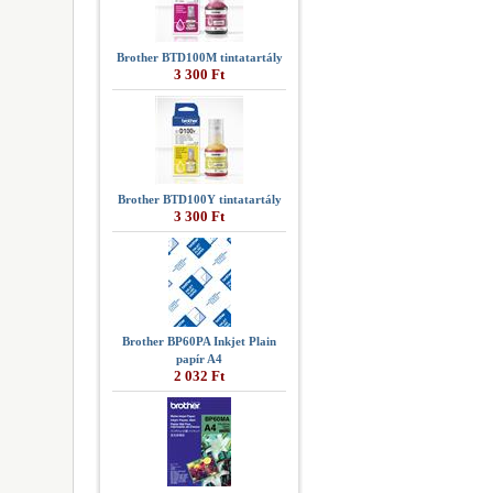
Brother BTD100M tintatartály
3 300 Ft
Brother BTD100Y tintatartály
3 300 Ft
Brother BP60PA Inkjet Plain
papír A4
2 032 Ft