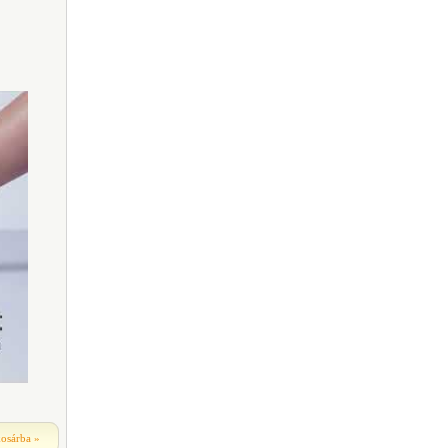
kosárba
»