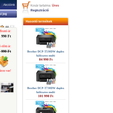
|
Akcióink
Kosár tartalma:
Üres
Regisztráció
si jog
Hasonló termékek
Bruttó ár:
 990 Ft
 előtti ár:
 990 Ft
Brother DCP-T530DW duplex
hálózatos multi
84 990 Ft
áron van!
Brother DCP-T730DW duplex
hálózatos multi
101 990 Ft