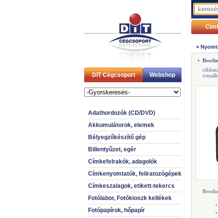
Cím
»
Nyomt
Brothe
cikksz
DIT Cégcsoport
Webshop
vonal
Adathordozók (CD/DVD)
Akkumulátorok, elemek
Bélyegzőkészítő gép
Billentyűzet, egér
Címkefelrakók, adagolók
Címkenyomtatók, feliratozógépek
Címkeszalagok, etikett-tekercs
Brothe
Fotólabor, Fotókioszk kellékek
Fotópapírok, hőpapír