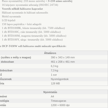
Piezo nyomtatófej: 210 mono szórófej +
3×210 színes szórófej
16 kép/perc nyomtatási sebesség (ISO/IEC 24734)
Vezeték nélküli hálózatos kapcsolat
Hálózati nyomtatás és hálózati szkennelés
Mobil nyomtatás
LCD kijelző
150 lapos papírtálca + kézi adagoló
1 db
BTD100BK, fekete tintatartály (kb. 7500 oldalhoz)
1 db BTD100C, cián tintatartály (kb. 5000 oldalhoz)
1 db BTD100M, magenta tintatartály (kb. 5000 oldalhoz)
1 db BTD100Y, sárga tintatartály (kb. 5000 oldalhoz)
r DCP-T430W wifi hálózatos multi műszaki specifikáció:
Általános
 (széles x mély x magas)
390 x 343 x 149 mm
t dobozban
461 x 208 x 461 mm
6,3 kg
 dobozban
7,3 kg
ző
1 sor
lőszervek
Nyomógombok
ria
128 MB
Nyomtatás
rméret
A4
nológia
Tintasugaras
ontás
1200 × 6000 dpi