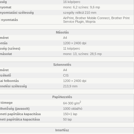
sség
16 kép/perc
 nyomat
mono: 6,2 színes: 9,6 mp
 nyomtatási szélesség
szegély nélkül 210 mm
AirPrint, Brother Mobile Connect, Brother Print
l nyomtatás
Service Plugin, Mopria
Másolás
rméret
A4
ontás
1200 × 2400 dpi
sség (színes)
11 kép/perc
 másolat
mono: 13, színes: 28,5 mp
Szkennelés
rméret
A4
rzékelő
CIS
ai felbontás
1200 × 2400 dpi
nnelési szélesség
213,9 mm
Papírkezelés
2
r tömege
64-300 g/m
lhetőség (javasolt)
1000 oldal/hó
eti papírtálca kapacitása
150+1 lap
eti papírtálca kapacitása
50 lap
Interfész