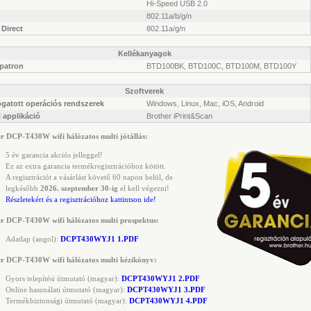
Hi-Speed USB 2.0
802.11a/b/g/n
 Direct
802.11a/g/n
Kellékanyagok
apatron
BTD100BK, BTD100C, BTD100M, BTD100Y
Szoftverek
gatott operációs rendszerek
Windows, Linux, Mac, iOS, Android
 applikáció
Brother iPrint&Scan
r DCP-T430W wifi hálózatos multi jótállás:
5 év garancia akciós jelleggel!
Ez az extra garancia termékregisztrációhoz kötött.
A regisztrációt a vásárlást követő 60 napon belül, de
legkésőbb
2026. szeptember 30-ig
el kell végezni!
Részletekért és a regisztrációhoz kattintson ide!
r DCP-T430W wifi hálózatos multi prospektus:
Adatlap (angol):
DCPT430WYJ1 1.PDF
r DCP-T430W wifi hálózatos multi kézikönyv:
Gyors telepítési útmutató (magyar):
DCPT430WYJ1 2.PDF
Online használati útmutató (magyar):
DCPT430WYJ1 3.PDF
Termékbiztonsági útmutató (magyar):
DCPT430WYJ1 4.PDF