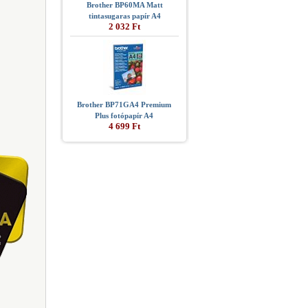
Brother BP60MA Matt
tintasugaras papír A4
2 032 Ft
Brother BP71GA4 Premium
Plus fotópapír A4
4 699 Ft