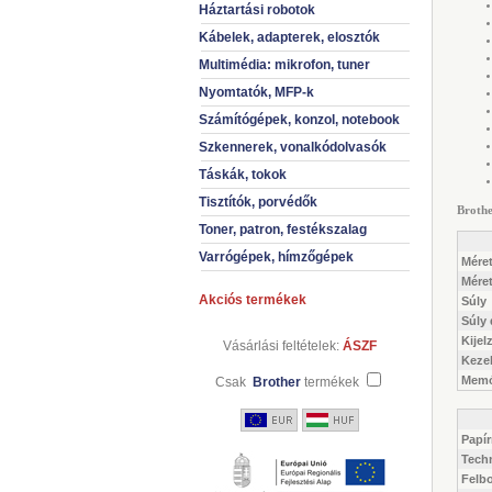
Háztartási robotok
Kábelek, adapterek, elosztók
Multimédia: mikrofon, tuner
Nyomtatók, MFP-k
Számítógépek, konzol, notebook
Szkennerek, vonalkódolvasók
Táskák, tokok
Tisztítók, porvédők
Brothe
Toner, patron, festékszalag
Varrógépek, hímzőgépek
Méret
Mére
Akciós termékek
Súly
Súly
Kijel
Vásárlási feltételek:
ÁSZF
Keze
Memó
Csak
Brother
termékek
Papí
Tech
Felb