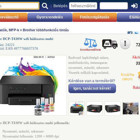
|
Belépés
keválasztó
Gyorsrendelés
Fotószolgáltatás
Elállá
atók, MFP-k
»
Brother többfunkciós tintás
r DCP-T430W wifi hálózatos multi
72
ám: 24221
kód: EAN 4977766837576
összehasonlítom
Akció
Kedvező lapköltségű színes,
multifunkciós, tintasugaras
77
nyomtató, másoló, szkenner.
Vezeték nélküli kapcsolattal.
Kérdése van a termékrõl?
Rakt
Igen, tanácsot kérek!
r DCP-T430W wifi hálózatos multi jellemzők:
Nyomtató, másoló, szkenner
Nyomtatási felbontás: 1200 × 6000 dpi