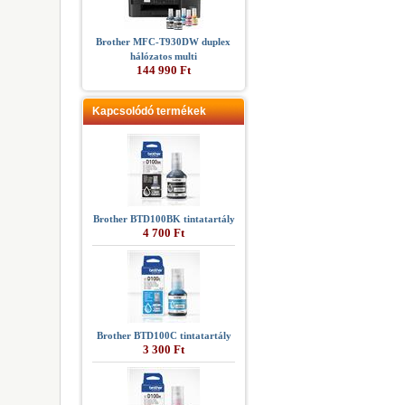
Brother MFC-T930DW duplex
hálózatos multi
144 990 Ft
Kapcsolódó termékek
Brother BTD100BK tintatartály
4 700 Ft
Brother BTD100C tintatartály
3 300 Ft