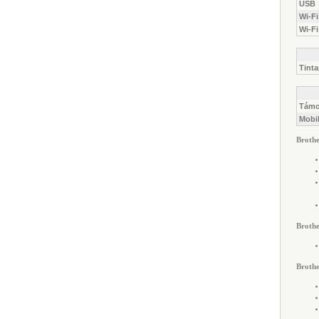
USB
Wi-Fi
Wi-Fi
Tint
Támo
Mobil
Brothe
Brothe
Brothe