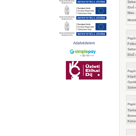
Sebe
Első
Max.
Mobi
Papí
Adatvédelem
Felb
Sebe
Első
Papí
Képé
Optik
Szke
Papí
Terhe
Bemen
Kimen