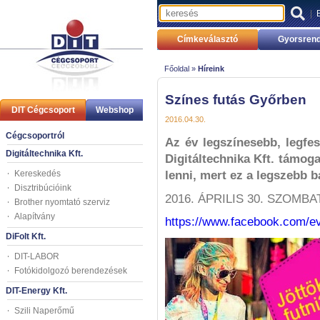
|
Címkeválasztó
Gyorsrend
Főoldal »
Híreink
Színes futás Győrben
DIT Cégcsoport
Webshop
2016.04.30.
Cégcsoportról
Az év legszínesebb, legfe
Digitáltechnika Kft.
Digitáltechnika Kft. támog
Kereskedés
lenni, mert ez a legszebb b
Disztribúcióink
2016. ÁPRILIS 30. SZOMBA
Brother nyomtató szerviz
Alapítvány
https://www.facebook.com/e
DiFolt Kft.
DIT-LABOR
Fotókidolgozó berendezések
DIT-Energy Kft.
Szili Naperőmű