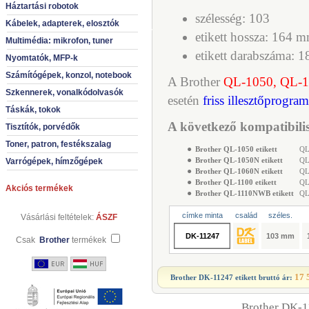
Háztartási robotok
szélesség: 103
Kábelek, adapterek, elosztók
etikett hossza: 164 
Multimédia: mikrofon, tuner
etikett darabszáma: 1
Nyomtatók, MFP-k
Számítógépek, konzol, notebook
A Brother
QL-1050, QL-
Szkennerek, vonalkódolvasók
esetén
friss illesztőprogra
Táskák, tokok
A következő kompatibilis
Tisztítók, porvédők
Toner, patron, festékszalag
●
Brother QL-1050 etikett
QL-
●
Brother QL-1050N etikett
QL-
Varrógépek, hímzőgépek
●
Brother QL-1060N etikett
QL-
●
Brother QL-1100 etikett
QL-
Akciós termékek
●
Brother QL-1110NWB etikett
QL-
címke minta
család
széles.
Vásárlási feltételek:
ÁSZF
DK-11247
103 mm
Csak
Brother
termékek
17 
Brother DK-11247 etikett
bruttó ár:
Brother DK-11