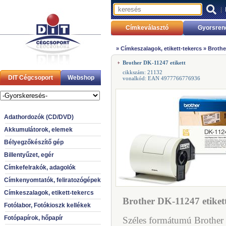
|
Címkeválasztó
Gyorsren
»
Címkeszalagok, etikett-tekercs
»
Brothe
Brother DK-11247 etikett
cikkszám: 21132
DIT Cégcsoport
Webshop
vonalkód: EAN 4977766776936
Adathordozók (CD/DVD)
Akkumulátorok, elemek
Bélyegzőkészítő gép
Billentyűzet, egér
Címkefelrakók, adagolók
Címkenyomtatók, feliratozógépek
Címkeszalagok, etikett-tekercs
Brother DK-11247 etikett
Fotólabor, Fotókioszk kellékek
Fotópapírok, hőpapír
Széles formátumú Brother 