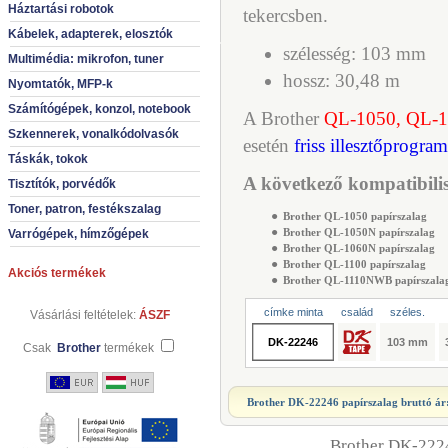
Háztartási robotok
tekercsben.
Kábelek, adapterek, elosztók
szélesség: 103 mm
Multimédia: mikrofon, tuner
hossz: 30,48 m
Nyomtatók, MFP-k
Számítógépek, konzol, notebook
A Brother
QL-1050, QL-
Szkennerek, vonalkódolvasók
esetén
friss illesztőprogra
Táskák, tokok
A következő kompatibilis
Tisztítók, porvédők
Toner, patron, festékszalag
●
Brother QL-1050 papírszalag
●
Brother QL-1050N papírszalag
Varrógépek, hímzőgépek
●
Brother QL-1060N papírszalag
●
Brother QL-1100 papírszalag
Akciós termékek
●
Brother QL-1110NWB papírszala
címke minta
család
széles.
Vásárlási feltételek:
ÁSZF
DK-22246
103 mm
Csak
Brother
termékek
Brother DK-22246 papírszalag
bruttó ár
Brother DK-2224