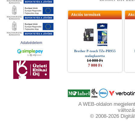
Akciós termékek
Akc
Adatvédelem
Brother P-touch TZe-PR955
szalagkazetta
14 000 Ft
7 000 Ft
A WEB-oldalon megjelente
változá
© 2008-2026 Digitál