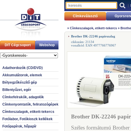
|
Címkeválasztó
Gyorsren
»
Címkeszalagok, etikett-tekercs
»
Brothe
Brother DK-22246 papírszalag
cikkszám: 21134
DIT Cégcsoport
Webshop
vonalkód: EAN 4977766776967
Adathordozók (CD/DVD)
Akkumulátorok, elemek
Bélyegzőkészítő gép
Billentyűzet, egér
Címkefelrakók, adagolók
Címkenyomtatók, feliratozógépek
Címkeszalagok, etikett-tekercs
Brother DK-22246 papírs
Fotólabor, Fotókioszk kellékek
Fotópapírok, hőpapír
Széles formátumú Brother 