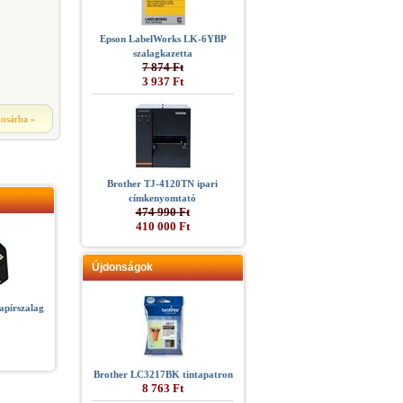
Epson LabelWorks LK-6YBP
szalagkazetta
7 874 Ft
3 937 Ft
kosárba
»
Brother TJ-4120TN ipari
címkenyomtató
474 990 Ft
410 000 Ft
Újdonságok
apírszalag
Brother LC3217BK tintapatron
8 763 Ft