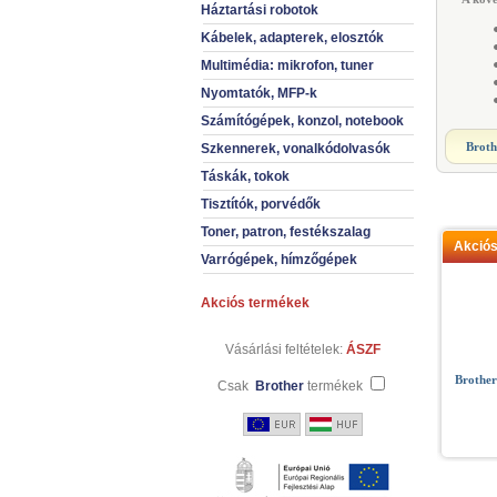
Háztartási robotok
Kábelek, adapterek, elosztók
Multimédia: mikrofon, tuner
Nyomtatók, MFP-k
Számítógépek, konzol, notebook
Broth
Szkennerek, vonalkódolvasók
Táskák, tokok
Tisztítók, porvédők
Toner, patron, festékszalag
Akció
Varrógépek, hímzőgépek
Akciós termékek
Vásárlási feltételek:
ÁSZF
Brothe
Csak
Brother
termékek