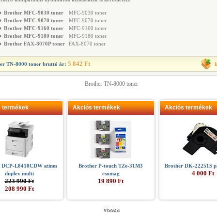
●
Brother MFC-9030 toner
MFC-9030 toner
●
Brother MFC-9070 toner
MFC-9070 toner
●
Brother MFC-9160 toner
MFC-9160 toner
●
Brother MFC-9180 toner
MFC-9180 toner
●
Brother FAX-8070P toner
FAX-8070 toner
5 842 Ft
er TN-8000 toner
bruttó ár:
Brother TN-8000 toner
s termékek
Akciós termékek
Akciós termékek
r DCP-L8410CDW színes
Brother P-touch TZe-31M3
Brother DK-22251S p
4 000 Ft
duplex multi
csomag
223 990 Ft
19 890 Ft
208 990 Ft
vissza