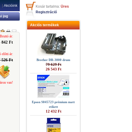
|
Akcióink
Kosár tartalma:
Üres
Regisztráció
si jog
Akciós termékek
Bruttó ár:
5 842 Ft
 előtti ár:
 526 Ft
Brother DR-3000 drum
79 629 Ft
26 543 Ft
áron van!
Epson S045723 prémium matt
etikett
12 432 Ft