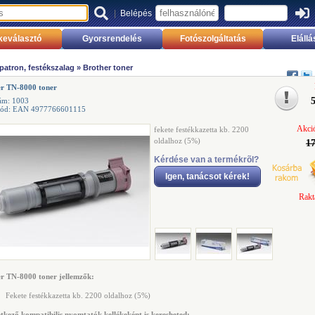
|
Belépés
keválasztó
Gyorsrendelés
Fotószolgáltatás
Elállá
 patron, festékszalag
»
Brother toner
er TN-8000 toner
ám: 1003
kód: EAN 4977766601115
Akció
fekete festékkazetta kb. 2200
oldalhoz (5%)
17
Kérdése van a termékrõl?
Igen, tanácsot kérek!
Rakt
r TN-8000 toner jellemzők:
Fekete festékkazetta kb. 2200 oldalhoz (5%)
tkező kompatibilis nyomtatók kellékeként is keresheted: