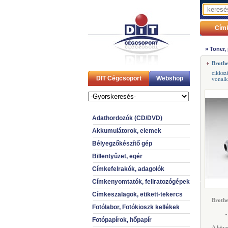
Cím
»
Toner,
Broth
cikksz
DIT Cégcsoport
Webshop
vonal
Adathordozók (CD/DVD)
Akkumulátorok, elemek
Bélyegzőkészítő gép
Billentyűzet, egér
Címkefelrakók, adagolók
Címkenyomtatók, feliratozógépek
Címkeszalagok, etikett-tekercs
Brothe
Fotólabor, Fotókioszk kellékek
Fotópapírok, hőpapír
A köve