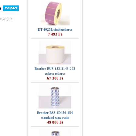
ntartjuk.
DT-4025L címketekercs
7 493 Ft
Brother BUS-1J211148-203
etikett tekercs
67 300 Ft
Brother BSS-1D450-154
standard wax-resin
49 800 Ft