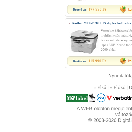
177 990 Ft
Bruttó ár:
Brother MFC-B7800DN duplex hálózatos 
Vezetékes hálózatos lé
multifunkciós: másoló
fax és kétoldalas nyom
lapos ADF. Kezdő tone
2000 oldal.
115 990 Ft
Bruttó ár:
Nyomtatók,
« Első | « Előző |
O
A WEB-oldalon megjelente
változá
© 2008-2026 Digitál