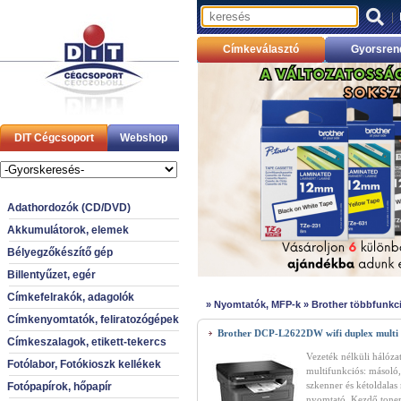
|
Címkeválasztó
Gyorsren
DIT Cégcsoport
Webshop
Adathordozók (CD/DVD)
Akkumulátorok, elemek
Bélyegzőkészítő gép
Billentyűzet, egér
Címkefelrakók, adagolók
»
Nyomtatók, MFP-k
»
Brother többfunkc
Címkenyomtatók, feliratozógépek
Brother DCP-L2622DW wifi duplex multi
Címkeszalagok, etikett-tekercs
Vezeték nélküli hálózat
Fotólabor, Fotókioszk kellékek
multifunkciós: másoló,
szkenner és kétoldala
Fotópapírok, hőpapír
nyomtató. Kezdő toner