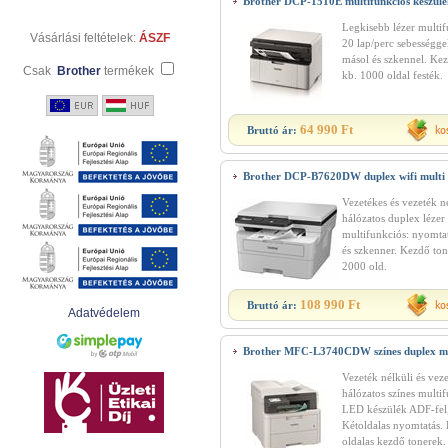
Brother DCP-1510E multifunkciós készülé
Legkisebb lézer multi
Vásárlási feltételek:
ÁSZF
20 lap/perc sebességge
másol és szkennel. Kez
Csak
Brother
termékek
kb. 1000 oldal festék.
64 990 Ft
Bruttó ár:
Brother DCP-B7620DW duplex wifi multi
Vezetékes és vezeték n
hálózatos duplex lézer
multifunkciós: nyomta
és szkenner. Kezdő ton
2000 old.
108 990 Ft
Bruttó ár:
Adatvédelem
Brother MFC-L3740CDW színes duplex mu
Vezeték nélküli és vez
hálózatos színes multi
LED készülék ADF-fel,
Kétoldalas nyomtatás.
oldalas kezdő tonerek.