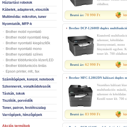
Háztartási robotok
oldalhoz.
Kábelek, adapterek, elosztók
78 990 Ft
Bruttó ár:
Multimédia: mikrofon, tuner
Nyomtatók, MFP-k
Brother DCP-L2600D duplex multifunkció
Brother mobil nyomtató
Kisméretű multifunkció
Brother mobil nyomtató kieg.
szkenner, kétoldalas
Brother nyomtató kiegészítők
lézernyomtató, mono
Brother nyomtató mono
fénymásoló egyben. K
toner kb. 700 oldalhoz
Brother nyomtató színes
Brother többfunkciós lézer/LED
62 990 Ft
Bruttó ár:
Brother többfunkciós tintás
Epson printer, mfc, fax
Brother MFC-L2802DN hálózati duplex m
Számítógépek, konzol, notebook
Vezetékes hálózati léze
Szkennerek, vonalkódolvasók
multifunkciós: másoló,
Táskák, tokok
szkenner és kétoldalas
Kezdő toner kb. 700 o
Tisztítók, porvédők
Toner, patron, festékszalag
83 990 Ft
Bruttó ár:
Varrógépek, hímzőgépek
Akciós termékek