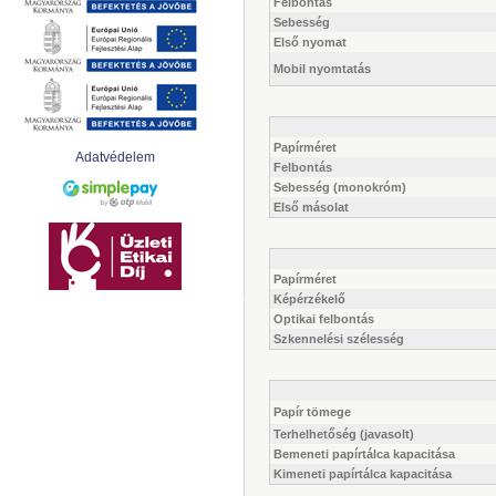
Felbontás
Sebesség
Első nyomat
Mobil nyomtatás
Papírméret
Adatvédelem
Felbontás
Sebesség (monokróm)
Első másolat
Papírméret
Képérzékelő
Optikai felbontás
Szkennelési szélesség
Papír tömege
Terhelhetőség (javasolt)
Bemeneti papírtálca kapacitása
Kimeneti papírtálca kapacitása