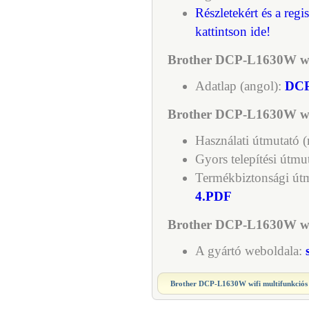
Részletekért és a regi
kattintson ide!
Brother DCP-L1630W wif
Adatlap (angol):
DCP
Brother DCP-L1630W wif
Használati útmutató 
Gyors telepítési útmu
Termékbiztonsági út
4.PDF
Brother DCP-L1630W wifi
A gyártó weboldala:
Brother DCP-L1630W wifi multifunkciós