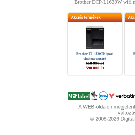
Brother DCP-L1630W wifi m
Akciós termékek
Akc
Brother TJ-4520TN ipari
B
címkenyomtató
658 990 Ft
590 000 Ft
A WEB-oldalon megjelente
változá
© 2008-2026 Digitál