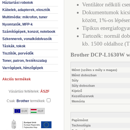
Háztartási robotok
Ventilátor nélküli c
Kábelek, adapterek, elosztók
Dokumentumok kicsin
Multimédia: mikrofon, tuner
között, 1%-os lépése
Nyomtatók, MFP-k
Tipikus energiafogya
Számítógépek, konzol, notebook
Tartozék: normál do
Szkennerek, vonalkódolvasók
kb. 1500 oldalhoz (
Táskák, tokok
Tisztítók, porvédők
Brother DCP-L1630W wifi
Toner, patron, festékszalag
Varrógépek, hímzőgépek
Méret (széles x mély x magas)
Méret dobozban
Akciós termékek
Súly
Súly dobozban
Kijelző
Vásárlási feltételek:
ÁSZF
Kezelőszervek
Csak
Brother
termékek
Memória
Papírméret
Technológia