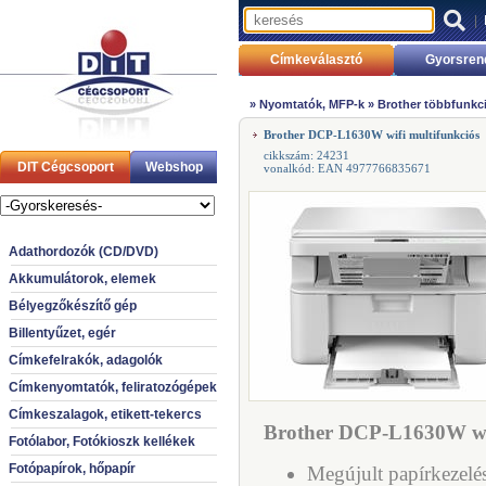
|
Címkeválasztó
Gyorsren
»
Nyomtatók, MFP-k
»
Brother többfunkc
Brother DCP-L1630W wifi multifunkciós
cikkszám: 24231
DIT Cégcsoport
Webshop
vonalkód: EAN 4977766835671
Adathordozók (CD/DVD)
Akkumulátorok, elemek
Bélyegzőkészítő gép
Billentyűzet, egér
Címkefelrakók, adagolók
Címkenyomtatók, feliratozógépek
Címkeszalagok, etikett-tekercs
Brother DCP-L1630W wifi
Fotólabor, Fotókioszk kellékek
Fotópapírok, hőpapír
Megújult papírkezelés