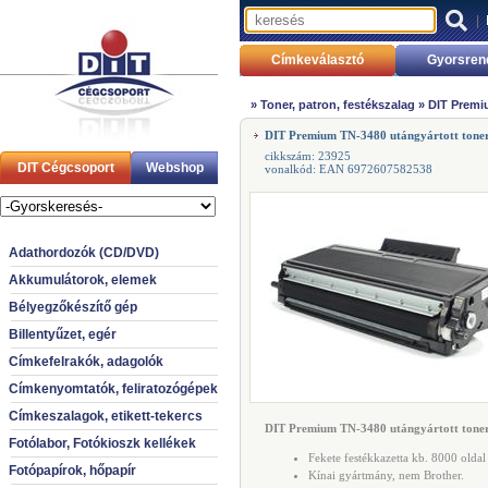
|
Címkeválasztó
Gyorsren
»
Toner, patron, festékszalag
»
DIT Premi
DIT Premium TN-3480 utángyártott tone
cikkszám: 23925
DIT Cégcsoport
Webshop
vonalkód: EAN 6972607582538
Adathordozók (CD/DVD)
Akkumulátorok, elemek
Bélyegzőkészítő gép
Billentyűzet, egér
Címkefelrakók, adagolók
Címkenyomtatók, feliratozógépek
Címkeszalagok, etikett-tekercs
DIT Premium TN-3480 utángyártott toner
Fotólabor, Fotókioszk kellékek
Fekete festékkazetta kb. 8000 oldal
Fotópapírok, hőpapír
Kínai gyártmány, nem Brother.