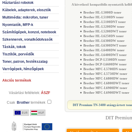
Háztartási robotok
A következő kompatibilis nyomtatók kellék
Kábelek, adapterek, elosztók
●
Brother HL-L5000D toner
H
●
Multimédia: mikrofon, tuner
Brother HL-L5100DN toner
H
●
Brother HL-L5100DNT toner
H
Nyomtatók, MFP-k
●
Brother HL-L5200DW toner
H
●
Brother HL-L5200DWT toner
H
Számítógépek, konzol, notebook
●
Brother HL-L6250DN toner
H
Szkennerek, vonalkódolvasók
●
Brother HL-L6300DW toner
H
●
Brother HL-L6300DWT toner
H
Táskák, tokok
●
Brother HL-L6400DW toner
H
Tisztítók, porvédők
●
Brother HL-L6400DWT toner
H
●
Brother DCP-L5500DN toner
D
Toner, patron, festékszalag
●
Brother DCP-L6600DW toner
D
Varrógépek, hímzőgépek
●
Brother MFC-L5700DN toner
M
●
Brother MFC-L5750DW toner
M
●
Brother MFC-L6800DW toner
M
Akciós termékek
●
Brother MFC-L6800DWT toner
M
●
Brother MFC-L6900DW toner
M
●
Vásárlási feltételek:
ÁSZF
Brother MFC-L6900DWT toner
M
Csak
Brother
termékek
DIT Premium TN-3480 utángyártott ton
DIT Premium