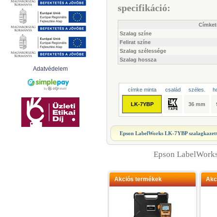
specifikáció:
Címket
Szalag színe
Felirat színe
Szalag szélessége
Szalag hossza
Adatvédelem
címke minta
család
széles.
h
LK-7YBP
36 mm
Epson LabelWorks LK-7YBP szalagkazet
Epson LabelWorks
Akciós termékek
Akc