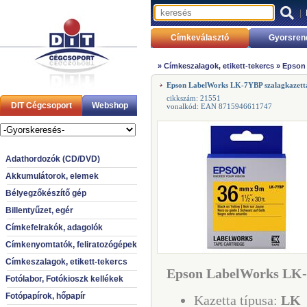
|
Címkeválasztó
Gyorsren
»
Címkeszalagok, etikett-tekercs
»
Epson 
Epson LabelWorks LK-7YBP szalagkazett
cikkszám: 21551
DIT Cégcsoport
Webshop
vonalkód: EAN 8715946611747
Adathordozók (CD/DVD)
Akkumulátorok, elemek
Bélyegzőkészítő gép
Billentyűzet, egér
Címkefelrakók, adagolók
Címkenyomtatók, feliratozógépek
Címkeszalagok, etikett-tekercs
Epson LabelWorks LK-7
Fotólabor, Fotókioszk kellékek
Fotópapírok, hőpapír
Kazetta típusa:
LK