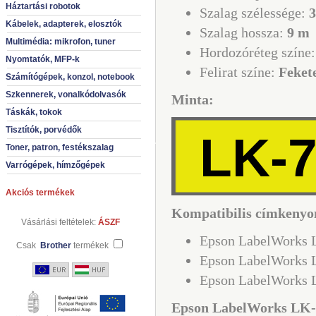
Háztartási robotok
Szalag szélessége:
Kábelek, adapterek, elosztók
Szalag hossza:
9 m
Multimédia: mikrofon, tuner
Hordozóréteg színe
Nyomtatók, MFP-k
Felirat színe:
Feket
Számítógépek, konzol, notebook
Szkennerek, vonalkódolvasók
Minta:
Táskák, tokok
Tisztítók, porvédők
LK-
Toner, patron, festékszalag
Varrógépek, hímzőgépek
Akciós termékek
Kompatibilis címkenyo
Vásárlási feltételek:
ÁSZF
Epson LabelWorks
Csak
Brother
termékek
Epson LabelWorks
Epson LabelWorks
Epson LabelWorks LK-