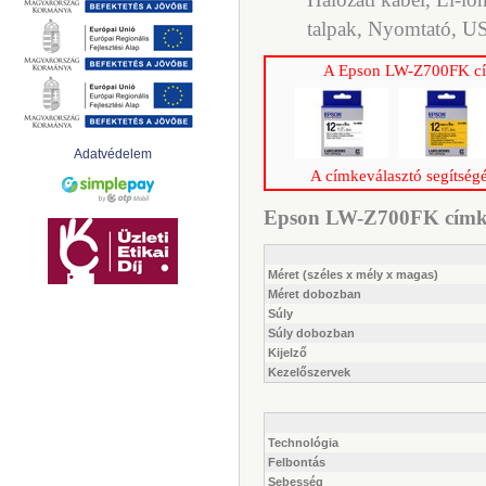
talpak, Nyomtató, U
A Epson LW-Z700FK cím
Adatvédelem
A címkeválasztó segítségé
Epson LW-Z700FK címken
Méret (széles x mély x magas)
Méret dobozban
Súly
Súly dobozban
Kijelző
Kezelőszervek
Technológia
Felbontás
Sebesség