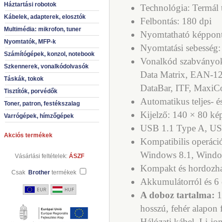
Háztartási robotok
Technológia: Termál t
Kábelek, adapterek, elosztók
Felbontás: 180 dpi
Multimédia: mikrofon, tuner
Nyomtatható képpon
Nyomtatók, MFP-k
Nyomtatási sebesség
Számítógépek, konzol, notebook
Vonalkód szabványok
Szkennerek, vonalkódolvasók
Data Matrix, EAN-1
Táskák, tokok
DataBar, ITF, Maxi
Tisztítók, porvédők
Automatikus teljes- é
Toner, patron, festékszalag
Kijelző: 140 × 80 ké
Varrógépek, hímzőgépek
USB 1.1 Type A, US
Akciós termékek
Kompatibilis operác
Windows 8.1, Windo
Vásárlási feltételek:
ÁSZF
Kompakt és hordozh
Csak
Brother
termékek
Akkumulátorról és 6 
A doboz tartalma:
1
hosszú, fehér alapon f
Hálózati kábel, Li-i