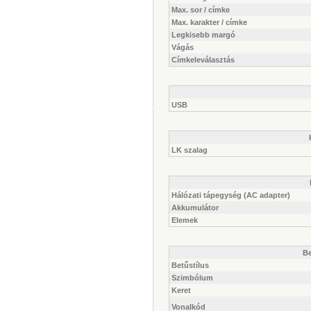
Max. sor / címke
Max. karakter / címke
Legkisebb margó
Vágás
Címkeleválasztás
USB
LK szalag
Hálózati tápegység (AC adapter)
Akkumulátor
Elemek
Be
Betűstílus
Szimbólum
Keret
Vonalkód