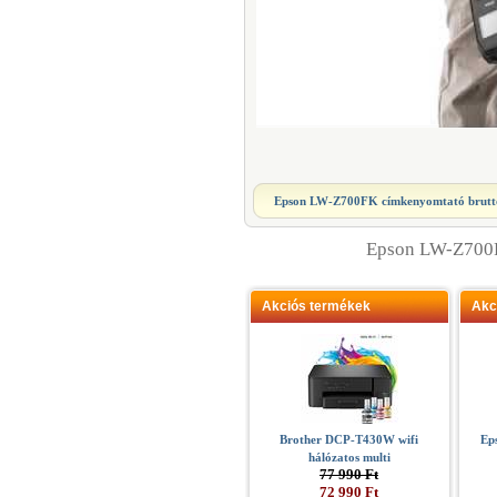
Epson LW-Z700FK címkenyomtató
brutt
Epson LW-Z700
Akciós termékek
Akc
Brother DCP-T430W wifi
Ep
hálózatos multi
77 990 Ft
72 990 Ft