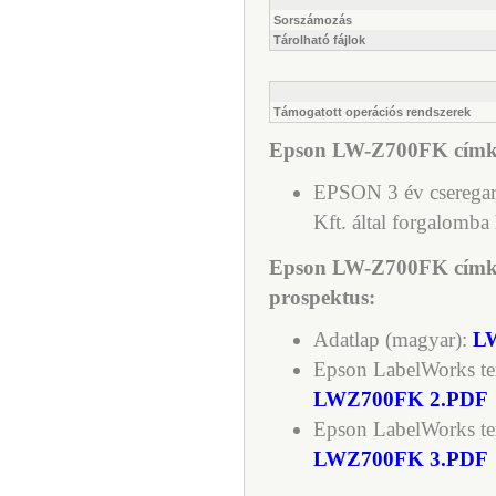
Sorszámozás
Tárolható fájlok
Támogatott operációs rendszerek
Epson LW-Z700FK címke
EPSON 3 év cseregara
Kft. által forgalomba
Epson LW-Z700FK címk
prospektus:
Adatlap (magyar):
L
Epson LabelWorks te
LWZ700FK 2.PDF
Epson LabelWorks te
LWZ700FK 3.PDF