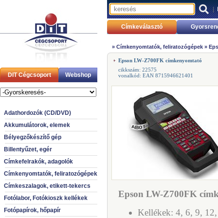
|
Címkeválasztó
Gyorsren
»
Címkenyomtatók, feliratozógépek
»
Eps
Epson LW-Z700FK címkenyomtató
cikkszám: 22575
DIT Cégcsoport
Webshop
vonalkód: EAN 8715946621401
Adathordozók (CD/DVD)
Akkumulátorok, elemek
Bélyegzőkészítő gép
Billentyűzet, egér
Címkefelrakók, adagolók
Címkenyomtatók, feliratozógépek
Címkeszalagok, etikett-tekercs
Epson LW-Z700FK címke
Fotólabor, Fotókioszk kellékek
Fotópapírok, hőpapír
Kellékek: 4, 6, 9, 1