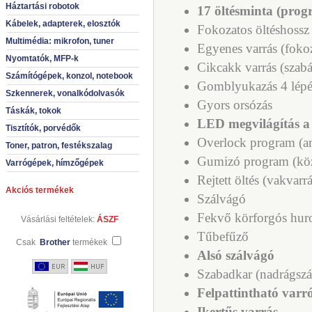
Háztartási robotok
17 öltésminta (prog
Kábelek, adapterek, elosztók
Fokozatos öltéshossz 
Multimédia: mikrofon, tuner
Egyenes varrás (fokoza
Nyomtatók, MFP-k
Cikcakk varrás (szabá
Számítógépek, konzol, notebook
Gomblyukazás 4 lép
Szkennerek, vonalkódolvasók
Gyors orsózás
Táskák, tokok
LED megvilágítás a 
Tisztítók, porvédők
Overlock program (a
Toner, patron, festékszalag
Gumizó program (köz
Varrógépek, hímzőgépek
Rejtett öltés (vakvarr
Akciós termékek
Szálvágó
Fekvő körforgós hu
Vásárlási feltételek:
ÁSZF
Tűbefűző
Csak
Brother
termékek
Alsó szálvágó
Szabadkar (nadrágszár
Felpattintható varr
Ikertűs varrás