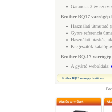
Garancia: 3 év szervi
Brother BQ17 varrógép 
Használati útmutató 
Gyors referencia útm
Használati utasítás, 
Kiegészítők katalógu
Brother BQ-17 varrógép l
A gyártó weboldala:
Brother BQ17 varrógép
bruttó ár:
Bro
Akciós termékek
Akc