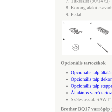
Tűkészlet (90/14 tű)
Korong alakú csavar
Pedál
Opcionális tartozékok
Opcionális talp által
Opcionális talp dekor
Opcionális talp stepp
Általános varró tarto
Széles asztal: SAWT
Brother BQ17 varrógép j