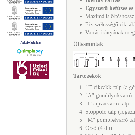
Egyszerű befűzés és
Maximális öltéshoss
Fix szélességű cikc
Varrás irányának megv
Adatvédelem
Öltésminták
Tartozékok
"J" cikcakk-talp (a g
"A" gomblyukvarró t
"I" cipzárvarró talp
Stoppoló talp (fogazat
"M" gombfelvarró ta
Orsó (4 db)