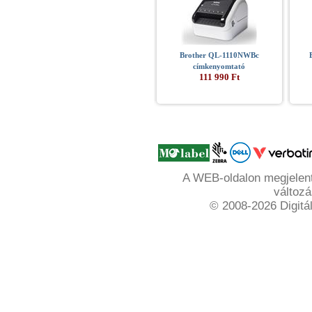
Brother QL-1110NWBc
címkenyomtató
111 990 Ft
A WEB-oldalon megjelente
változá
© 2008-2026 Digitál