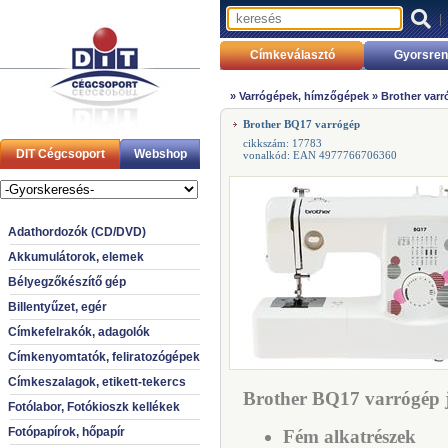
|
Címkeválasztó
Gyorsren
»
Varrógépek, hímzőgépek
»
Brother var
Brother BQ17 varrógép
cikkszám: 17783
DIT Cégcsoport
Webshop
vonalkód: EAN 4977766706360
Adathordozók (CD/DVD)
Akkumulátorok, elemek
Bélyegzőkészítő gép
Billentyűzet, egér
Címkefelrakók, adagolók
Címkenyomtatók, feliratozógépek
Címkeszalagok, etikett-tekercs
Brother BQ17 varrógép j
Fotólabor, Fotókioszk kellékek
Fotópapírok, hőpapír
Fém alkatrészek