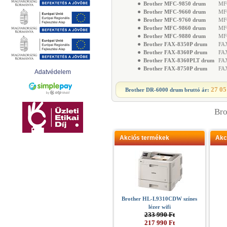
●
Brother MFC-9850 drum
MFC
●
Brother MFC-9660 drum
MFC
●
Brother MFC-9760 drum
MFC
●
Brother MFC-9860 drum
MFC
●
Brother MFC-9880 drum
MFC
●
Brother FAX-8350P drum
FAX
●
Brother FAX-8360P drum
FAX
●
Brother FAX-8360PLT drum
FAX
●
Brother FAX-8750P drum
FAX
Adatvédelem
27 05
Brother DR-6000 drum
bruttó ár:
Bro
Akciós termékek
Akc
Brother HL-L9310CDW színes
lézer wifi
233 990 Ft
217 990 Ft