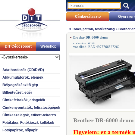
|
Címkeválasztó
Gyorsren
»
Toner, patron, festékszalag
»
Brother dr
Brother DR-6000 drum
cikkszám: 4376
DIT Cégcsoport
Webshop
vonalkód: EAN 4977766527262
Adathordozók (CD/DVD)
Akkumulátorok, elemek
Bélyegzőkészítő gép
Billentyűzet, egér
Címkefelrakók, adagolók
Címkenyomtatók, feliratozógépek
Címkeszalagok, etikett-tekercs
Brother DR-6000 drum 
Fotólabor, Fotókioszk kellékek
Fotópapírok, hőpapír
Figyelem: ez a termék 