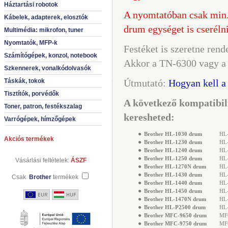
Háztartási robotok
A nyomtatóban csak min. 
Kábelek, adapterek, elosztók
drum egységet is cseréln
Multimédia: mikrofon, tuner
Nyomtatók, MFP-k
Festéket is szeretne rend
Számítógépek, konzol, notebook
Akkor a TN-6300 vagy a 
Szkennerek, vonalkódolvasók
Táskák, tokok
Útmutató:
Hogyan kell a
Tisztítók, porvédők
A következő kompatibil
Toner, patron, festékszalag
keresheted:
Varrógépek, hímzőgépek
●
Brother HL-1030 drum
HL-
Akciós termékek
●
Brother HL-1230 drum
HL-
●
Brother HL-1240 drum
HL-
●
Brother HL-1250 drum
HL-
Vásárlási feltételek:
ÁSZF
●
Brother HL-1270N drum
HL-
●
Brother HL-1430 drum
HL-
Csak
Brother
termékek
●
Brother HL-1440 drum
HL-
●
Brother HL-1450 drum
HL-
●
Brother HL-1470N drum
HL-
●
Brother HL-P2500 drum
HL-
●
Brother MFC-9650 drum
MFC
●
Brother MFC-9750 drum
MFC