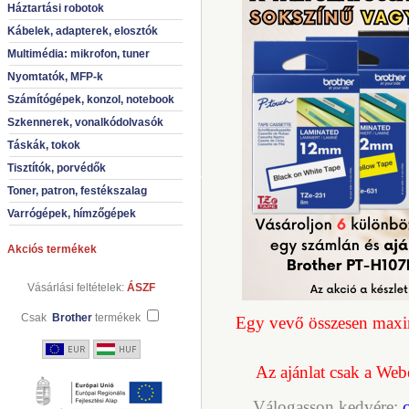
Háztartási robotok
Kábelek, adapterek, elosztók
Multimédia: mikrofon, tuner
Nyomtatók, MFP-k
Számítógépek, konzol, notebook
Szkennerek, vonalkódolvasók
Táskák, tokok
Tisztítók, porvédők
Toner, patron, festékszalag
Varrógépek, hímzőgépek
Akciós termékek
Vásárlási feltételek:
ÁSZF
Csak
Brother
termékek
Egy vevő összesen maxi
Az ajánlat csak a Web
Válogasson kedvére: