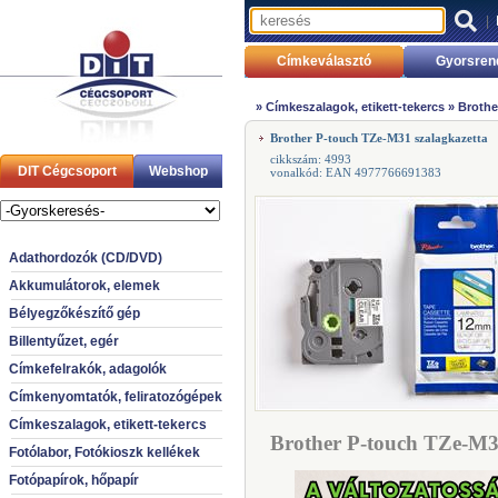
|
Címkeválasztó
Gyorsren
»
Címkeszalagok, etikett-tekercs
»
Brothe
Brother P-touch TZe-M31 szalagkazetta
cikkszám: 4993
DIT Cégcsoport
Webshop
vonalkód: EAN 4977766691383
Adathordozók (CD/DVD)
Akkumulátorok, elemek
Bélyegzőkészítő gép
Billentyűzet, egér
Címkefelrakók, adagolók
Címkenyomtatók, feliratozógépek
Címkeszalagok, etikett-tekercs
Brother P-touch TZe-M31
Fotólabor, Fotókioszk kellékek
Fotópapírok, hőpapír