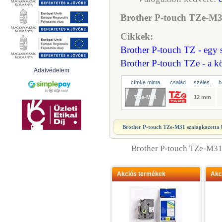
Brother P-touch TZe-M31
Cikkek:
Brother P-touch TZ - egy s
Brother P-touch TZe - a k
Adatvédelem
címke minta
család
széles.
h
TZe-M31
12 mm
Brother P-touch TZe-M31 szalagkazetta
Brother P-touch TZe-M3
Akciós termékek
Akc