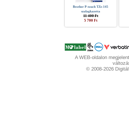
Brother P-touch TZe-145
szalagkazetta
11 400 Ft
5 700 Ft
A WEB-oldalon megjelente
változá
© 2008-2026 Digitál