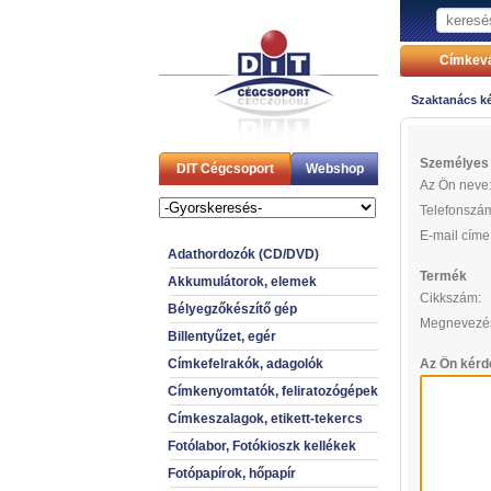
Címkevá
Szaktanács k
Személyes a
DIT Cégcsoport
Webshop
Az Ön neve
Telefonszá
E-mail címe
Adathordozók (CD/DVD)
Termék
Akkumulátorok, elemek
Cikkszám:
Bélyegzőkészítő gép
Megnevezé
Billentyűzet, egér
Címkefelrakók, adagolók
Az Ön kérd
Címkenyomtatók, feliratozógépek
Címkeszalagok, etikett-tekercs
Fotólabor, Fotókioszk kellékek
Fotópapírok, hőpapír