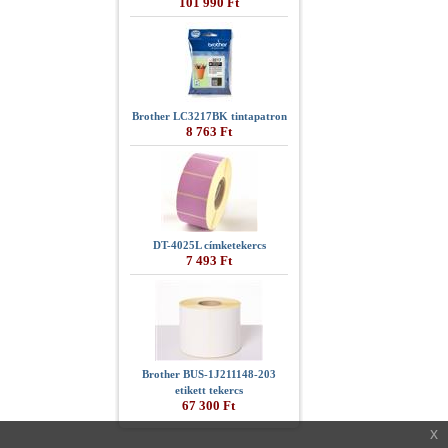
101 990 Ft
Brother LC3217BK tintapatron
8 763 Ft
DT-4025L címketekercs
7 493 Ft
Brother BUS-1J211148-203
etikett tekercs
67 300 Ft
x