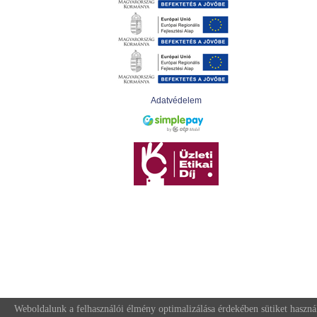
Adatvédelem
Weboldalunk a felhasználói élmény optimalizálása érdekében sütiket haszná