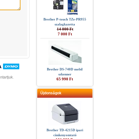
Brother P-touch TZe-PR955
szalagkazetta
14 000 Ft
7 000 Ft
Brother DS-740D mobil
szkenner
ntartjuk.
65 990 Ft
Újdonságok
Brother TD-4215D ipari
címkenyomtató