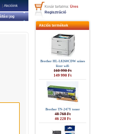
|
Akcióink
Kosár tartalma:
Üres
Regisztráció
állási jog
Akciós termékek
Brother HL-L8260CDW színes
lézer wifi
160 990 Ft
149 990 Ft
Brother TN-247Y toner
48 768 Ft
46 228 Ft