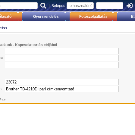
|
Belépés
lasztó
Gyorsrendelés
Fotószolgáltatás
El
érése
datok - Kapcsolattartás céljából
:
ma:
:
s:
ése