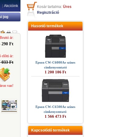
|
Akcióink
Kosár tartalma:
Üres
Regisztráció
si jog
Hasonló termékek
Bruttó ár:
 290 Ft
 előtti ár:
 033 Ft
Epson CW-C6000Ae színes
címkenyomtató
1 200 106 Ft
áron van!
Epson CW-C6500Ae színes
címkenyomtató
1 566 473 Ft
Kapcsolódó termékek