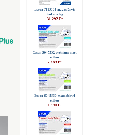
Epson 7113764 magasfényű
címkeszalag
31 292 Ft
Epson S045532 prémium matt
etikett
2 889 Ft
Epson S045539 magasfényű
etikett
1 990 Ft