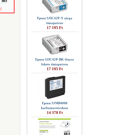
!
Epson SJIC42P-Y sárga
tintapatron
17 195 Ft
Epson SJIC42P-BK fényes
fekete tintapatron
17 195 Ft
Epson SJMB4000
karbantartórekesz
14 378 Ft