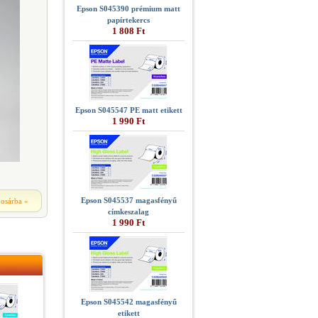
Epson S045390 prémium matt
papírtekercs
1 808 Ft
Epson S045547 PE matt etikett
1 990 Ft
Epson S045537 magasfényű
kosárba
»
címkeszalag
1 990 Ft
Epson S045542 magasfényű
etikett