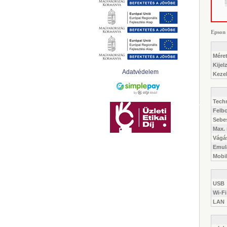
Epson
Méret
Kijel
Adatvédelem
Keze
Tech
Felb
Sebe
Max.
Vágá
Emulá
Mobi
USB
Wi-Fi
LAN