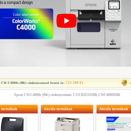
723 290 Ft
n CW-C4000e (BK) címkenyomtató
bruttó ár:
Epson CW-C4000e (BK) címkenyomtató, C31CK03102BK,CWC4000EBK
s termékek
Akciós termékek
Akciós termékek