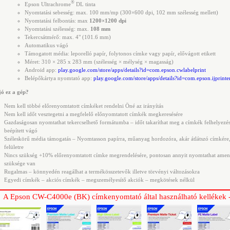
®
Epson Ultrachrome
DL tinta
Nyomtatási sebesség: max. 100 mm/mp (300×600 dpi, 102 mm szélesség mellett)
Nyomtatási felbontás: max
1200×1200 dpi
Nyomtatási szélesség: max.
108 mm
Tekercsátmérő: max. 4" (101.6 mm)
Automatikus vágó
Támogatott média: leporelló papír, folytonos címke vagy papír, elővágott etikett
Méret: 310 × 285 x 283 mm (szélesség × mélység × magasság)
Android app:
play.google.com/store/apps/details?id=com.epson.cwlabelprint
Belépőkártya nyomtató app:
play.google.com/store/apps/details?id=com.epson.ijprinte
jó ez a gép?
Nem kell többé előrenyomtatott címkéket rendelni Öné az irányítás
Nem kell időt vesztegetni a megfelelő előnyomtatott címkék megkeresésére
Gazdaságosan nyomtathat tekercselhető formátumba – időt takaríthat meg a címkék felhelyezé
beépített vágó
Széleskörű média támogatás – Nyomtasson papírra, műanyag hordozóra, akár átlátszó címkére,
felületre
Nincs szükség +10% előrenyomtatott címke megrendelésére, pontosan annyit nyomtathat amen
szüksége van
Rugalmas – könnyedén reagálhat a termékösszetevők illetve törvényi változásokra
Egyedi címkék – akciós címkék – megszemélyesítő akciók – megkötések nélkül
A Epson CW-C4000e (BK) címkenyomtató által használható kellékek 