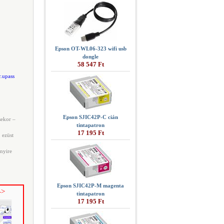
Epson OT-WL06-323 wifi usb
dongle
58 547 Ft
r.upass
Epson SJIC42P-C cián
sekor –
tintapatron
17 195 Ft
 ezüst
nyire
Epson SJIC42P-M magenta
->
tintapatron
17 195 Ft