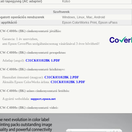
ati tápegység (AC adapter)
Külső
Szoftverek
gatott operációs rendszerek
Windows, Linux, Mac, Android
 applikáció
Epson ColorWorks Print, Epson uPass
 CW-C4000e (BK) címkenyomtató jótállás:
Garancia: 1 év szervizben,
ami Epson CoverPlus szolgáltatáscsomag vásárlásával 3 évre bővíthető!
 CW-C4000e (BK) címkenyomtató prospektus:
Adatlap (angol):
C31CK03102BK 1.PDF
 CW-C4000e (BK) címkenyomtató kézikönyv:
Használati útmutató (magyar):
C31CK03102BK 2.PDF
Aktuális Epson ColorWorks árlista:
C31CK03102BK 3.PDF
CW-C4000e (BK) színes címkenyomtató letöltés:
A gyártó weboldala:
support.epson.net
 CW-C4000e (BK) címkenyomtató videó: