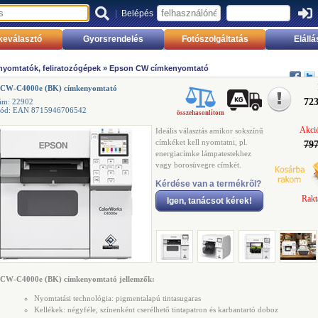
|
Belépés
keválasztó
Gyorsrendelés
Fotószolgáltatás
Elállá
yomtatók, feliratozógépek
»
Epson CW címkenyomtató
 CW-C4000e (BK) címkenyomtató
723
ám: 22902
kód: EAN 8715946706542
összehasonlítom
Akció
Ideális választás amikor sokszínű
címkéket kell nyomtatni, pl.
797
energiacímke lámpatestekhez
vagy borosüvegre címkét.
Kérdése van a termékrõl?
Rakt
Igen, tanácsot kérek!
 CW-C4000e (BK) címkenyomtató jellemzők:
Nyomtatási technológia: pigmentalapú tintasugaras
Kellékek: négyféle, színenként cserélhető tintapatron és karbantartó doboz