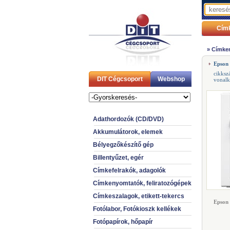
Cím
»
Címken
Epson
cikksz
DIT Cégcsoport
Webshop
vonal
Adathordozók (CD/DVD)
Akkumulátorok, elemek
Bélyegzőkészítő gép
Billentyűzet, egér
Címkefelrakók, adagolók
Címkenyomtatók, feliratozógépek
Címkeszalagok, etikett-tekercs
Epson
Fotólabor, Fotókioszk kellékek
Fotópapírok, hőpapír