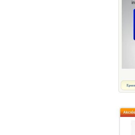
Epso
Akció