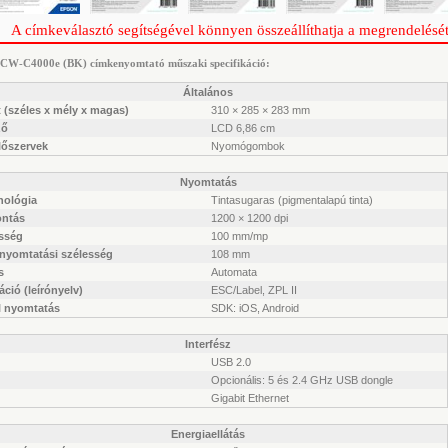
A címkeválasztó segítségével könnyen összeállíthatja a megrendelését
 CW-C4000e (BK) címkenyomtató műszaki specifikáció:
Általános
 (széles x mély x magas)
310 × 285 × 283 mm
ző
LCD 6,86 cm
lőszervek
Nyomógombok
Nyomtatás
nológia
Tintasugaras (pigmentalapú tinta)
ontás
1200 × 1200 dpi
sség
100 mm/mp
 nyomtatási szélesség
108 mm
s
Automata
ció (leírónyelv)
ESC/Label, ZPL II
l nyomtatás
SDK: iOS, Android
Interfész
USB 2.0
Opcionális: 5 és 2.4 GHz USB dongle
Gigabit Ethernet
Energiaellátás