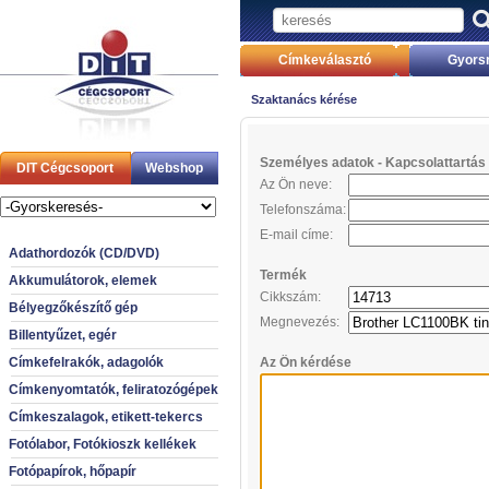
Címkeválasztó
Gyors
Szaktanács kérése
Személyes adatok - Kapcsolattartás 
DIT Cégcsoport
Webshop
Az Ön neve:
Telefonszáma:
E-mail címe:
Adathordozók (CD/DVD)
Termék
Akkumulátorok, elemek
Cikkszám:
Bélyegzőkészítő gép
Megnevezés:
Billentyűzet, egér
Címkefelrakók, adagolók
Az Ön kérdése
Címkenyomtatók, feliratozógépek
Címkeszalagok, etikett-tekercs
Fotólabor, Fotókioszk kellékek
Fotópapírok, hőpapír