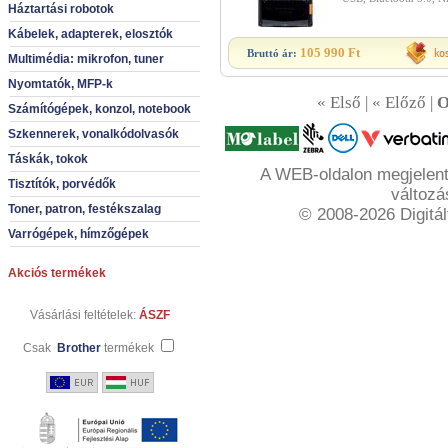
Háztartási robotok
Kábelek, adapterek, elosztók
105 990 Ft
Bruttó ár:
Multimédia: mikrofon, tuner
Nyomtatók, MFP-k
«
Első
| «
Előző
|
O
Számítógépek, konzol, notebook
Szkennerek, vonalkódolvasók
Táskák, tokok
A WEB-oldalon megjelente
Tisztítók, porvédők
változá
Toner, patron, festékszalag
© 2008-2026 Digitál
Varrógépek, hímzőgépek
Akciós termékek
Vásárlási feltételek:
ÁSZF
Csak
Brother
termékek