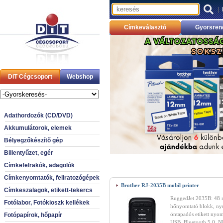
|
Címkeválasztó
Gyorsren
DIT Cégcsoport
Webshop
Adathordozók (CD/DVD)
Akkumulátorok, elemek
Bélyegzőkészítő gép
Billentyűzet, egér
Címkefelrakók, adagolók
Címkenyomtatók, feliratozógépek
Brother RJ-2035B mobil printer
Címkeszalagok, etikett-tekercs
RuggedJet 2035B: 48 
Fotólabor, Fotókioszk kellékek
hőnyomtató blokk, ny
öntapadós etikett nyom
Fotópapírok, hőpapír
USB, Bluetooth 5.0, N