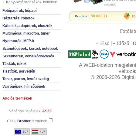
Könyvkötő tartozékok, kellékek
elegendő.
Fotópapírok, hőpapír
50 000 Ft
Bruttó ár:
Háztartási robotok
Kábelek, adapterek, elosztók
Fotólab
Multimédia: mikrofon, tuner
Nyomtatók, MFP-k
« Első | « Előző |
O
Számítógépek, konzol, notebook
Szkennerek, vonalkódolvasók
Táskák, tokok
A WEB-oldalon megjelente
változá
Tisztítók, porvédők
© 2008-2026 Digitál
Toner, patron, festékszalag
Varrógépek, hímzőgépek
Akciós termékek
Vásárlási feltételek:
ÁSZF
Csak
Brother
termékek