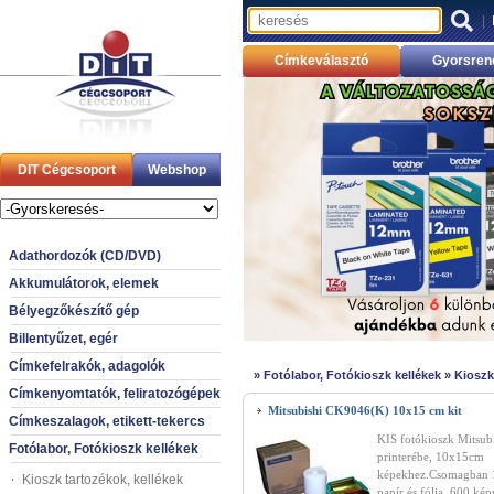
|
Címkeválasztó
Gyorsren
DIT Cégcsoport
Webshop
Adathordozók (CD/DVD)
Akkumulátorok, elemek
Bélyegzőkészítő gép
Billentyűzet, egér
Címkefelrakók, adagolók
»
Fotólabor, Fotókioszk kellékek
»
Kioszk
Címkenyomtatók, feliratozógépek
Mitsubishi CK9046(K) 10x15 cm kit
Címkeszalagok, etikett-tekercs
KIS fotókioszk Mitsub
Fotólabor, Fotókioszk kellékek
printerébe, 10x15cm
képekhez.Csomagban 1
Kioszk tartozékok, kellékek
papír és fólia, 600 kép