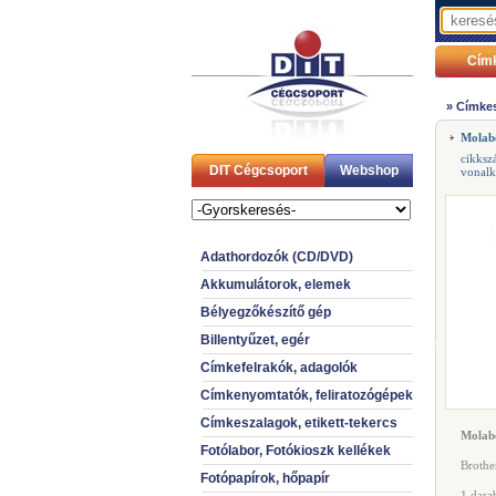
Cím
»
Címkes
Molab
cikksz
DIT Cégcsoport
Webshop
vonal
Adathordozók (CD/DVD)
Akkumulátorok, elemek
Bélyegzőkészítő gép
Billentyűzet, egér
Címkefelrakók, adagolók
Címkenyomtatók, feliratozógépek
Címkeszalagok, etikett-tekercs
Molab
Fotólabor, Fotókioszk kellékek
Brothe
Fotópapírok, hőpapír
1 dara