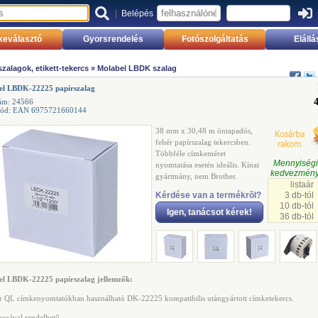
|
Belépés
keválasztó
Gyorsrendelés
Fotószolgáltatás
Elállá
zalagok, etikett-tekercs
»
Molabel LBDK szalag
el LBDK-22225 papírszalag
ám: 24566
kód: EAN 6975721660144
38 mm x 30,48 m öntapadós,
fehér papírszalag tekercsben.
Többféle címkeméret
Mennyisé
nyomtatása esetén ideális. Kínai
kedvezmény
gyártmány, nem Brother.
listaár
Kérdése van a termékrõl?
3 db-tól
10 db-tól
Igen, tanácsot kérek!
36 db-tól
el LBDK-22225 papírszalag jellemzők:
r QL címkenyomtatókban használható DK-22225 kompatibilis utángyártott címketekercs.
bosával rendelhető.