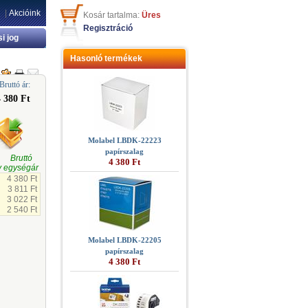
|
Akcióink
Kosár tartalma:
Üres
Regisztráció
si jog
Hasonló termékek
Bruttó ár:
4 380 Ft
Molabel LBDK-22223
papírszalag
gi Bruttó
4 380 Ft
 egységár
4 380 Ft
3 811 Ft
3 022 Ft
2 540 Ft
Molabel LBDK-22205
papírszalag
4 380 Ft