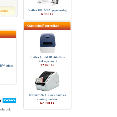
Brother DK-22225 papírszalag
kosárba
»
6 900 Ft
Kapcsolódó termékek
Brother QL-600B etikett- és
címkenyomtató
32 990 Ft
DW színes
i
t
t
Brother QL-810Wc etikett és
címkenyomtató
62 990 Ft
ntartjuk.