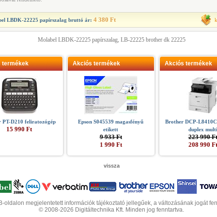
4 380 Ft
el LBDK-22225 papírszalag
bruttó ár:
Molabel LBDK-22225 papírszalag, LB-22225 brother dk 22225
s termékek
Akciós termékek
Akciós termékek
r PT-D210 feliratozógép
Epson S045539 magasfényű
Brother DCP-L8410C
15 990 Ft
etikett
duplex mult
9 933 Ft
223 990 F
1 990 Ft
208 990 F
vissza
-oldalon megjelentetett információk tájékoztató jellegűek, a változásának jogát fen
© 2008-2026 Digitáltechnika Kft. Minden jog fenntartva.