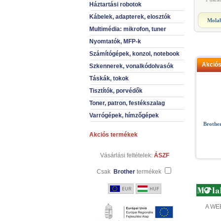
Háztartási robotok
Kábelek, adapterek, elosztók
Molab
Multimédia: mikrofon, tuner
Nyomtatók, MFP-k
Számítógépek, konzol, notebook
Akció
Szkennerek, vonalkódolvasók
Táskák, tokok
Tisztítók, porvédők
Toner, patron, festékszalag
Varrógépek, hímzőgépek
Brothe
Akciós termékek
Vásárlási feltételek:
ÁSZF
Csak
Brother
termékek
A WEB