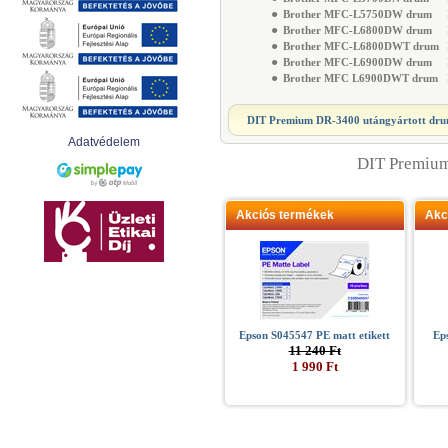
●
Brother MFC-L5750DW drum
M
●
Brother MFC-L6800DW drum
M
●
Brother MFC-L6800DWT drum
M
●
Brother MFC-L6900DW drum
M
●
Brother MFC L6900DWT drum
M
DIT Premium DR-3400 utángyártott dr
Adatvédelem
DIT Premium
Akciós termékek
Akc
Epson S045547 PE matt etikett
Ep
11 240 Ft
1 990 Ft