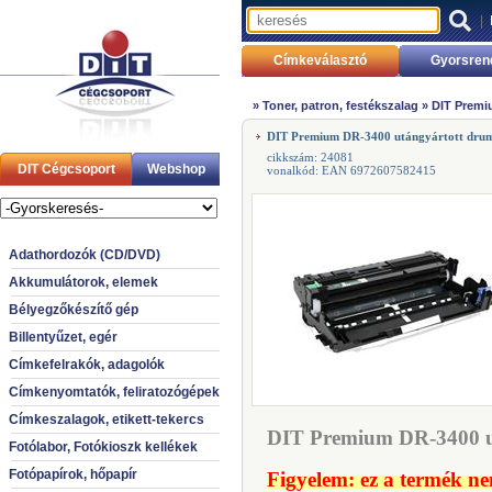
|
Címkeválasztó
Gyorsren
»
Toner, patron, festékszalag
»
DIT Premi
DIT Premium DR-3400 utángyártott dru
cikkszám: 24081
DIT Cégcsoport
Webshop
vonalkód: EAN 6972607582415
Adathordozók (CD/DVD)
Akkumulátorok, elemek
Bélyegzőkészítő gép
Billentyűzet, egér
Címkefelrakók, adagolók
Címkenyomtatók, feliratozógépek
Címkeszalagok, etikett-tekercs
DIT Premium DR-3400 ut
Fotólabor, Fotókioszk kellékek
Fotópapírok, hőpapír
Figyelem: ez a termék ne