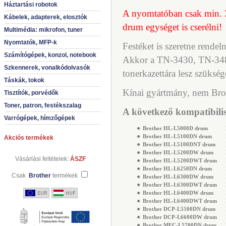
Háztartási robotok
A nyomtatóban csak min. 3-
Kábelek, adapterek, elosztók
drum egységet is cserélni!
Multimédia: mikrofon, tuner
Nyomtatók, MFP-k
Festéket is szeretne rendeln
Számítógépek, konzol, notebook
Akkor a TN-3430, TN-34
Szkennerek, vonalkódolvasók
tonerkazettára lesz szükség
Táskák, tokok
Kínai gyártmány, nem Bro
Tisztítók, porvédők
Toner, patron, festékszalag
A következő kompatibilis
Varrógépek, hímzőgépek
●
Brother HL-L5000D drum
H
●
Brother HL-L5100DN drum
H
Akciós termékek
●
Brother HL-L5100DNT drum
H
●
Brother HL-L5200DW drum
H
Vásárlási feltételek:
ÁSZF
●
Brother HL-L5200DWT drum
H
●
Brother HL-L6250DN drum
H
Csak
Brother
termékek
●
Brother HL-L6300DW drum
H
●
Brother HL-L6300DWT drum
H
●
Brother HL-L6400DW drum
H
●
Brother HL-L6400DWT drum
H
●
Brother DCP-L5500DN drum
D
●
Brother DCP-L6600DW drum
D
●
Brother MFC-L5700DN drum
M