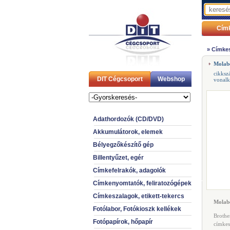
Cím
»
Címkes
Molabe
cikksz
DIT Cégcsoport
Webshop
vonal
Adathordozók (CD/DVD)
Akkumulátorok, elemek
Bélyegzőkészítő gép
Billentyűzet, egér
Címkefelrakók, adagolók
Címkenyomtatók, feliratozógépek
Címkeszalagok, etikett-tekercs
Molabe
Fotólabor, Fotókioszk kellékek
Brothe
Fotópapírok, hőpapír
címkes