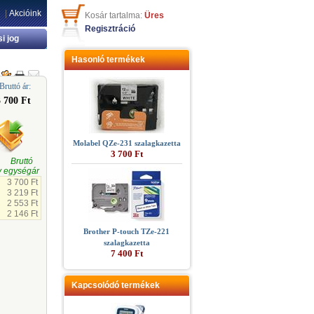
|
Akcióink
Kosár tartalma:
Üres
Regisztráció
si jog
Hasonló termékek
Bruttó ár:
3 700 Ft
Molabel QZe-231 szalagkazetta
3 700 Ft
gi Bruttó
 egységár
3 700 Ft
3 219 Ft
2 553 Ft
2 146 Ft
Brother P-touch TZe-221
szalagkazetta
7 400 Ft
Kapcsolódó termékek