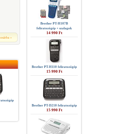
Brother PT-H107B
feliratozógép + szalagok
14 990 Ft
kosárba
»
Brother PT-H110 feliratozógép
15 990 Ft
ratozógép
Brother PT-D210 feliratozógép
15 990 Ft