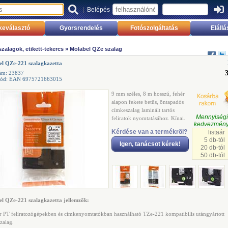
|
Belépés
keválasztó
Gyorsrendelés
Fotószolgáltatás
Elállá
zalagok, etikett-tekercs
»
Molabel QZe szalag
l QZe-221 szalagkazetta
ám: 23837
kód: EAN 6975721663015
9 mm széles, 8 m hosszú, fehér
alapon fekete betűs, öntapadós
címkeszalag laminált tartós
Mennyisé
feliratok nyomtatásához. Kínai.
kedvezmény
Kérdése van a termékrõl?
listaár
5 db-tól
Igen, tanácsot kérek!
20 db-tól
50 db-tól
l QZe-221 szalagkazetta jellemzők:
r PT feliratozógépekben és címkenyomtatókban használható TZe-221 kompatibilis utángyártott
zalag.