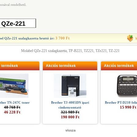
bosával rendelhető.
:
QZe-221
3 700 Ft
el QZe-221 szalagkazetta
bruttó ár:
Molabel QZe-221 szalagkazetta, TP-B221, TZ221, TZe221, TZ-221
s termékek
Akciós termékek
Akciós termékek
ther TN-247C toner
Brother TJ-4005DN ipari
Brother PT-D210 feli
48 768 Ft
15 990 Ft
címkenyomtató
46 228 Ft
321 989 Ft
190 000 Ft
vissza