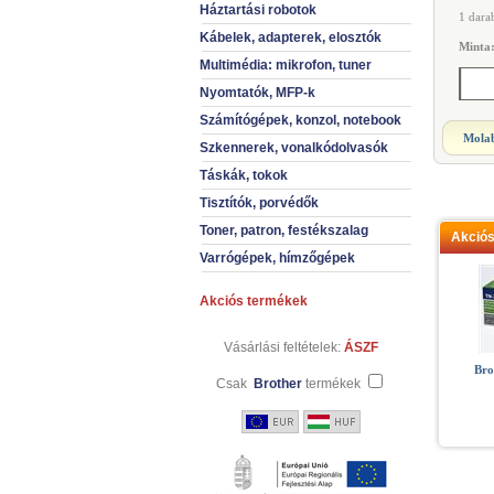
Háztartási robotok
1 dara
Kábelek, adapterek, elosztók
Minta
Multimédia: mikrofon, tuner
Nyomtatók, MFP-k
Számítógépek, konzol, notebook
Molab
Szkennerek, vonalkódolvasók
Táskák, tokok
Tisztítók, porvédők
Toner, patron, festékszalag
Akció
Varrógépek, hímzőgépek
Akciós termékek
Vásárlási feltételek:
ÁSZF
Bro
Csak
Brother
termékek