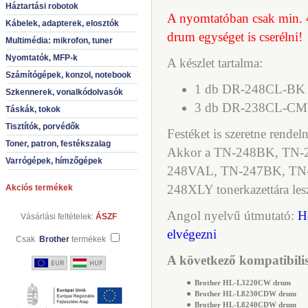
Háztartási robotok
A nyomtatóban csak min. 4-
Kábelek, adapterek, elosztók
drum egységet is cserélni!
Multimédia: mikrofon, tuner
Nyomtatók, MFP-k
A készlet tartalma:
Számítógépek, konzol, notebook
1 db DR-248CL-BK
Szkennerek, vonalkódolvasók
3 db DR-238CL-C
Táskák, tokok
Tisztítók, porvédők
Festéket is szeretne rendeln
Toner, patron, festékszalag
Akkor a TN-248BK, TN-
Varrógépek, hímzőgépek
248VAL, TN-247BK, TN
248XLY tonerkazettára les
Akciós termékek
Angol nyelvű útmutató:
H
Vásárlási feltételek:
ÁSZF
elvégezni
Csak
Brother
termékek
A következő kompatibilis
●
Brother HL-L3220CW drum
●
Brother HL-L8230CDW drum
●
Brother HL-L8240CDW drum