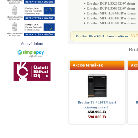
●
Brother DCP-L3520CDW drum
●
Brother DCP-L3560CDW drum
●
Brother MFC-L3740CDW drum
●
Brother MFC-L8340CDW drum
●
Brother MFC-L8390CDW drum
53 7
Brother DR-248CL drum
bruttó ár:
Adatvédelem
Bro
Akciós termékek
Akc
Brother TJ-4520TN ipari
B
címkenyomtató
658 990 Ft
590 000 Ft