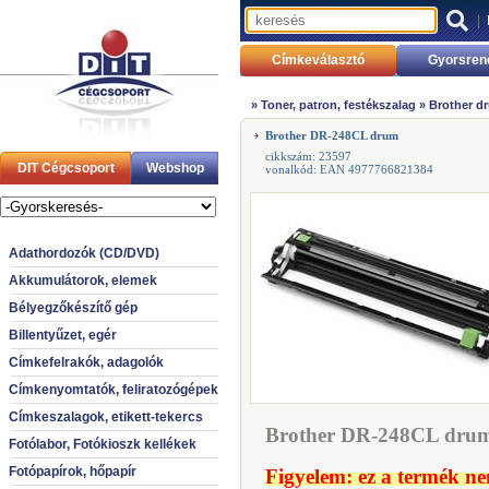
|
Címkeválasztó
Gyorsren
»
Toner, patron, festékszalag
»
Brother dr
Brother DR-248CL drum
cikkszám: 23597
DIT Cégcsoport
Webshop
vonalkód: EAN 4977766821384
Adathordozók (CD/DVD)
Akkumulátorok, elemek
Bélyegzőkészítő gép
Billentyűzet, egér
Címkefelrakók, adagolók
Címkenyomtatók, feliratozógépek
Címkeszalagok, etikett-tekercs
Brother DR-248CL drum 
Fotólabor, Fotókioszk kellékek
Fotópapírok, hőpapír
Figyelem: ez a termék ne