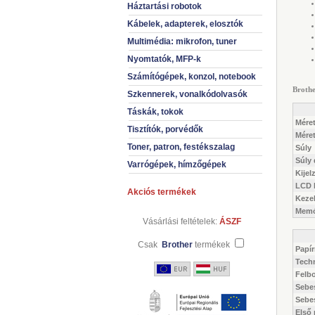
Háztartási robotok
Kábelek, adapterek, elosztók
Multimédia: mikrofon, tuner
Nyomtatók, MFP-k
Számítógépek, konzol, notebook
Broth
Szkennerek, vonalkódolvasók
Táskák, tokok
Méret
Tisztítók, porvédők
Mére
Toner, patron, festékszalag
Súly
Súly
Varrógépek, hímzőgépek
Kijel
LCD h
Akciós termékek
Keze
Memó
Vásárlási feltételek:
ÁSZF
Csak
Brother
termékek
Papí
Tech
Felb
Sebe
Sebes
Első