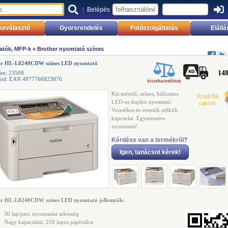
|
Belépés
keválasztó
Gyorsrendelés
Fotószolgáltatás
Elállá
atók, MFP-k
»
Brother nyomtató színes
er HL-L8240CDW színes LED nyomtató
148
ám: 23508
kód: EAN 4977766823876
összehasonlítom
Kis méretű, színes, hálózatos
LED-es duplex nyomtató.
Vezetékes és vezeték nélküli
kapcsolat. Egymenetes
nyomtatás!
Kérdése van a termékrõl?
Igen, tanácsot kérek!
er HL-L8240CDW színes LED nyomtató jellemzők:
30 lap/perc nyomtatási sebesség
Nagy kapacitású, 250 lapos papírtálca