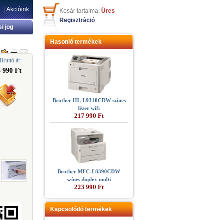
|
Akcióink
Kosár tartalma:
Üres
Regisztráció
si jog
Hasonló termékek
Bruttó ár:
 990 Ft
Brother HL-L9310CDW színes
lézer wifi
217 990 Ft
Brother MFC-L8390CDW
színes duplex multi
223 990 Ft
Kapcsolódó termékek