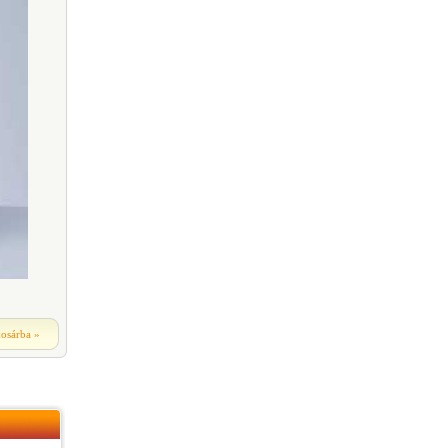
kosárba
»