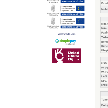
Emulá
Mobi
Min.
Max.
Papí
Adatvédelem
Terhe
Bemen
Kimen
Kiegé
USB
Wi-Fi
Wi-Fi
LAN
NFC
USB 
Toner
Dob 