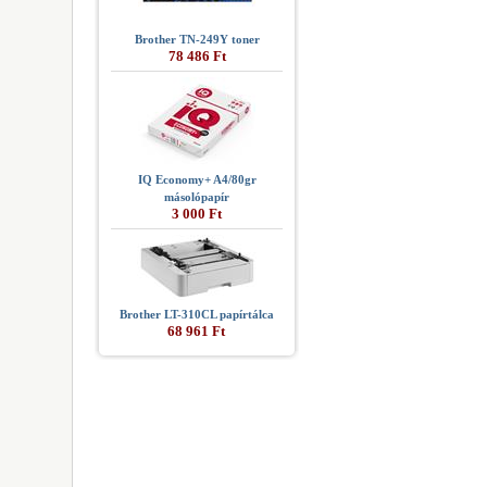
Brother TN-249Y toner
78 486 Ft
IQ Economy+ A4/80gr
másolópapír
3 000 Ft
Brother LT-310CL papírtálca
68 961 Ft