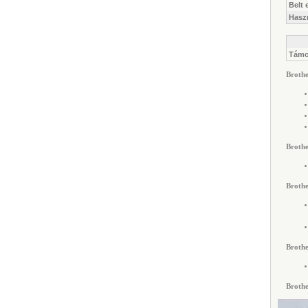
Belt
Haszn
Támo
Broth
Broth
Broth
Broth
Broth