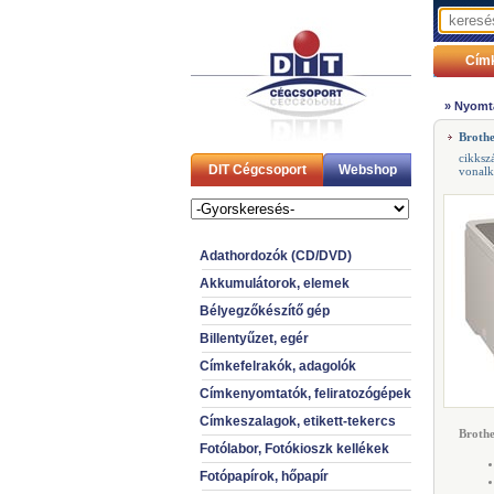
Cím
»
Nyomt
Broth
cikksz
DIT Cégcsoport
Webshop
vonal
Adathordozók (CD/DVD)
Akkumulátorok, elemek
Bélyegzőkészítő gép
Billentyűzet, egér
Címkefelrakók, adagolók
Címkenyomtatók, feliratozógépek
Címkeszalagok, etikett-tekercs
Broth
Fotólabor, Fotókioszk kellékek
Fotópapírok, hőpapír