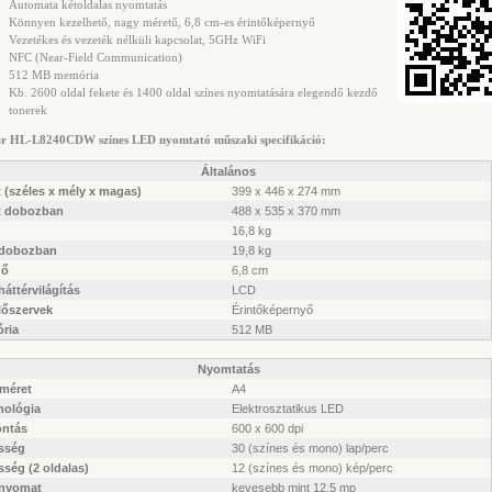
Automata kétoldalas nyomtatás
Könnyen kezelhető, nagy méretű, 6,8 cm-es érintőképernyő
Vezetékes és vezeték nélküli kapcsolat, 5GHz WiFi
NFC (Near-Field Communication)
512 MB memória
Kb.
2600 oldal fekete és 1400 oldal színes nyomtatására elegendő kezdő
tonerek
er HL-L8240CDW színes LED nyomtató műszaki specifikáció:
Általános
 (széles x mély x magas)
399 x 446 x 274 mm
t dobozban
488 x 535 x 370 mm
16,8 kg
 dobozban
19,8 kg
ző
6,8 cm
áttérvilágítás
LCD
lőszervek
Érintőképernyő
ria
512 MB
Nyomtatás
rméret
A4
nológia
Elektrosztatikus LED
ontás
600 x 600 dpi
sség
30 (színes és mono) lap/perc
ség (2 oldalas)
12 (színes és mono) kép/perc
 nyomat
kevesebb mint 12,5 mp