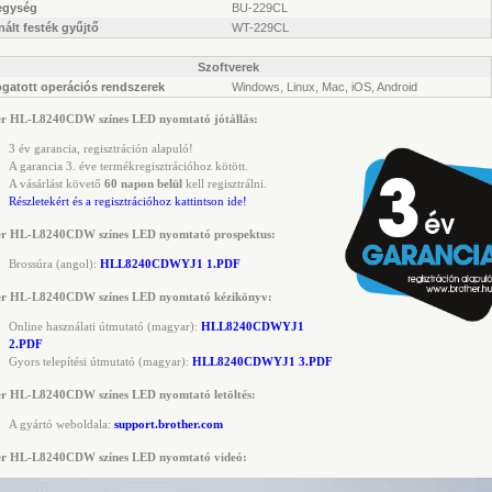
 egység
BU-229CL
ált festék gyűjtő
WT-229CL
Szoftverek
gatott operációs rendszerek
Windows, Linux, Mac, iOS, Android
er HL-L8240CDW színes LED nyomtató jótállás:
3 év garancia, regisztráción alapuló!
A garancia 3. éve termékregisztrációhoz kötött.
A vásárlást követő
60 napon belül
kell regisztrálni.
Részletekért és a regisztrációhoz kattintson ide!
er HL-L8240CDW színes LED nyomtató prospektus:
Brossúra (angol):
HLL8240CDWYJ1 1.PDF
er HL-L8240CDW színes LED nyomtató kézikönyv:
Online használati útmutató (magyar):
HLL8240CDWYJ1
2.PDF
Gyors telepítési útmutató (magyar):
HLL8240CDWYJ1 3.PDF
er HL-L8240CDW színes LED nyomtató letöltés:
A gyártó weboldala:
support.brother.com
er HL-L8240CDW színes LED nyomtató videó: