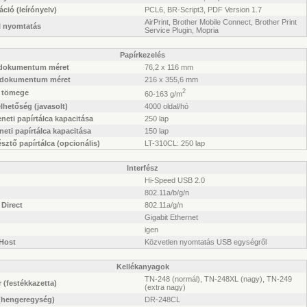
ció (leírónyelv)
PCL6, BR-Script3, PDF Version 1.7
AirPrint, Brother Mobile Connect, Brother Print
l nyomtatás
Service Plugin, Mopria
Papírkezelés
 dokumentum méret
76,2 x 116 mm
 dokumentum méret
216 x 355,6 mm
2
r tömege
60-163 g/m
lhetőség (javasolt)
4000 oldal/hó
eti papírtálca kapacitása
250 lap
eti papírtálca kapacitása
150 lap
sztő papírtálca (opcionális)
LT-310CL: 250 lap
Interfész
Hi-Speed USB 2.0
802.11a/b/g/n
 Direct
802.11a/g/n
Gigabit Ethernet
igen
Host
Közvetlen nyomtatás USB egységről
Kellékanyagok
TN-248 (normál), TN-248XL (nagy), TN-249
 (festékkazetta)
(extra nagy)
(hengeregység)
DR-248CL