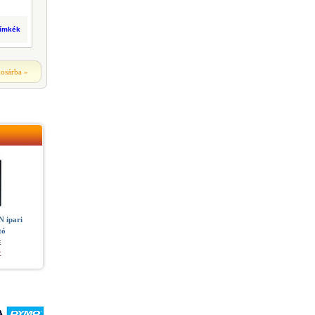
címkék
kosárba
»
 ipari
tó
t
t