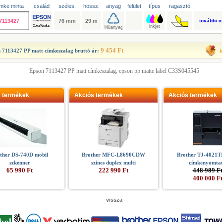
mke minta
család
széles.
hossz.
anyag
felület
típus
ragasztó
7113427
76 mm
29 m
további 
9 454 Ft
 7113427 PP matt címkeszalag
bruttó ár:
Epson 7113427 PP matt címkeszalag, epson pp matte label C33S045545
s termékek
Akciós termékek
Akciós termékek
ther DS-740D mobil
Brother MFC-L8690CDW
Brother TJ-4021TN
szkenner
színes duplex multi
címkenyomta
65 990 Ft
222 990 Ft
448 989 F
400 000 F
vissza