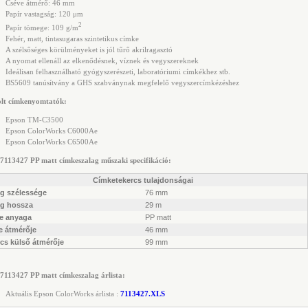
Cséve átmérő: 46 mm
Papír vastagság: 120 μm
2
Papír tömege: 109 g/m
Fehér, matt, tintasugaras szintetikus címke
A szélsőséges körülményeket is jól tűrő akrilragasztó
A nyomat ellenáll az elkenődésnek, víznek és vegyszereknek
Ideálisan felhasználható gyógyszerészeti, laboratóriumi címkékhez stb.
BS5609 tanúsítvány a GHS szabványnak megfelelő vegyszercímkézéshez
olt címkenyomtatók:
Epson TM-C3500
Epson ColorWorks C6000Ae
Epson ColorWorks C6500Ae
7113427 PP matt címkeszalag műszaki specifikáció:
Címketekercs tulajdonságai
ag szélessége
76 mm
ag hossza
29 m
e anyaga
PP matt
e átmérője
46 mm
cs külső átmérője
99 mm
7113427 PP matt címkeszalag árlista:
Aktuális Epson ColorWorks árlista :
7113427.XLS