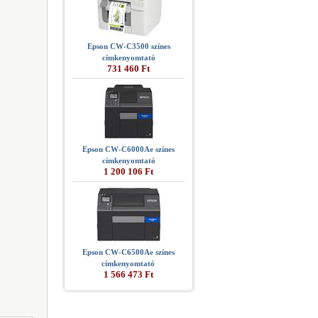
Epson CW-C3500 színes
címkenyomtató
731 460 Ft
Epson CW-C6000Ae színes
címkenyomtató
1 200 106 Ft
Epson CW-C6500Ae színes
címkenyomtató
1 566 473 Ft