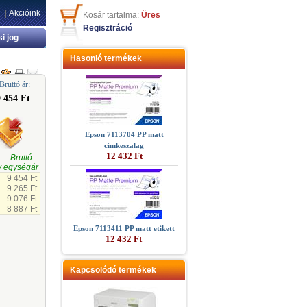
|
Akcióink
Kosár tartalma:
Üres
Regisztráció
si jog
Hasonló termékek
Bruttó ár:
9 454 Ft
Epson 7113704 PP matt
címkeszalag
12 432 Ft
gi Bruttó
 egységár
9 454 Ft
9 265 Ft
9 076 Ft
8 887 Ft
Epson 7113411 PP matt etikett
12 432 Ft
Kapcsolódó termékek