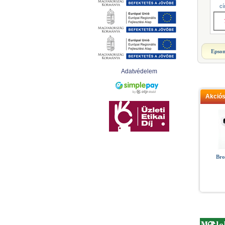
cí
Epson
Adatvédelem
Akció
Bro