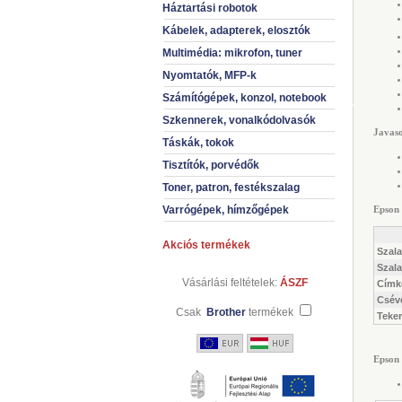
Háztartási robotok
Kábelek, adapterek, elosztók
Multimédia: mikrofon, tuner
Nyomtatók, MFP-k
Számítógépek, konzol, notebook
Szkennerek, vonalkódolvasók
Javas
Táskák, tokok
Tisztítók, porvédők
Toner, patron, festékszalag
Epson 
Varrógépek, hímzőgépek
Akciós termékek
Szal
Szal
Vásárlási feltételek:
ÁSZF
Címk
Csév
Csak
Brother
termékek
Teker
Epson 