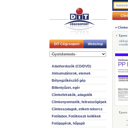
Cím
»
Címkes
Epson 
cikksz
DIT Cégcsoport
Webshop
vonal
Adathordozók (CD/DVD)
Akkumulátorok, elemek
Bélyegzőkészítő gép
Billentyűzet, egér
Címkefelrakók, adagolók
Címkenyomtatók, feliratozógépek
Címkeszalagok, etikett-tekercs
Epson 
Fotólabor, Fotókioszk kellékek
Fotópapírok, hőpapír