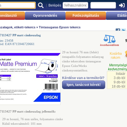
|
Belépés
keválasztó
Gyorsrendelés
Fotószolgáltatás
Elállá
zalagok, etikett-tekercs
»
Tintasugaras Epson tekercs
7113427 PP matt címkeszalag
ám: 23458
kód: EAN 8715946720661
összehasonlítom
29 m hosszú 76 mm (fehér)
öntapadós folyamatos műanyag
címke tekercsben tintasugaras
Mennyisé
Epson ColorWorks
kedvezmény
címkenyomtatóhoz.
listaár
Kérdése van a termékrõl?
3 db-tól
9 db-tól
Igen, tanácsot kérek!
18 db-tól
7113427 PP matt címkeszalag jellemzők:
29 m hosszú, 76 mm széles, folyamatos címke
Külső tekercsátmérő: 101 mm