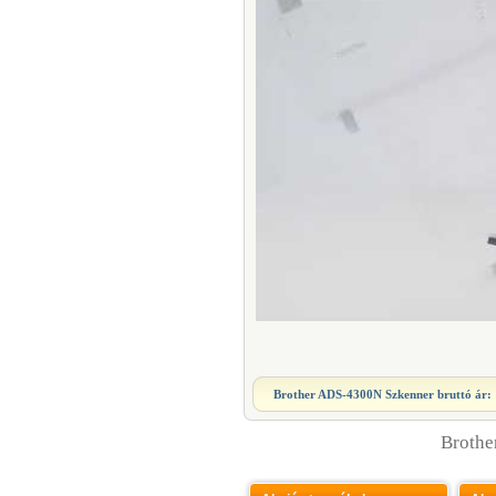
Brother ADS-4300N Szkenner
bruttó ár:
Brothe