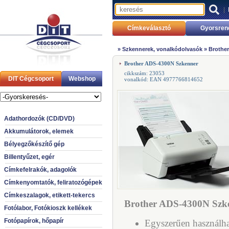
|
Címkeválasztó
Gyorsren
»
Szkennerek, vonalkódolvasók
»
Brothe
Brother ADS-4300N Szkenner
cikkszám: 23053
DIT Cégcsoport
Webshop
vonalkód: EAN 4977766814652
Adathordozók (CD/DVD)
Akkumulátorok, elemek
Bélyegzőkészítő gép
Billentyűzet, egér
Címkefelrakók, adagolók
Címkenyomtatók, feliratozógépek
Címkeszalagok, etikett-tekercs
Brother ADS-4300N Szke
Fotólabor, Fotókioszk kellékek
Fotópapírok, hőpapír
Egyszerűen használh