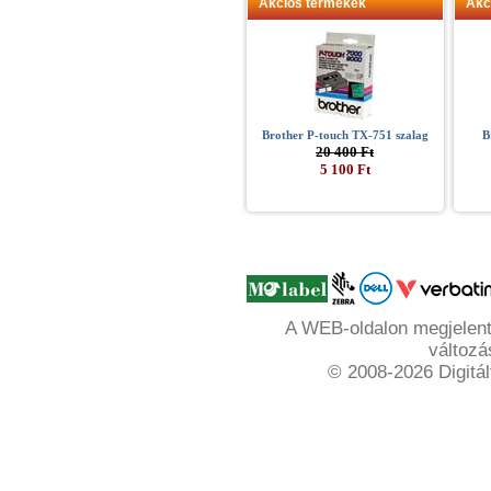
Akciós termékek
Akc
Brother P-touch TX-751 szalag
B
20 400 Ft
5 100 Ft
A WEB-oldalon megjelente
változá
© 2008-2026 Digitál