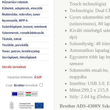
Háztartási robotok
Touch technológia)
Kábelek, adapterek, elosztók
Technológia: Dual CI
Multimédia: mikrofon, tuner
Gyors szkennelési seb
Nyomtatók, MFP-k
(színes/mono), 80 la
Számítógépek, konzol, notebook
Kiváló minőségű szke
Szkennerek, vonalkódolvasók
dpi)
Táskák, tokok
Színmélység: 48 bites
Tisztítók, porvédők
Automatikus lapadago
Toner, patron, festékszalag
Egyszerre több lap b
Varrógépek, hímzőgépek
szenzor
Akciós termékek
Szkennelés email-be,
mappába
Vásárlási feltételek:
ÁSZF
Interfész: USB 3.0, 
Csak
Brother
termékek
Méret:299,5 x 215,9
Súly: 2.64 kg (Dobo
Brother ADS-4300N Szken