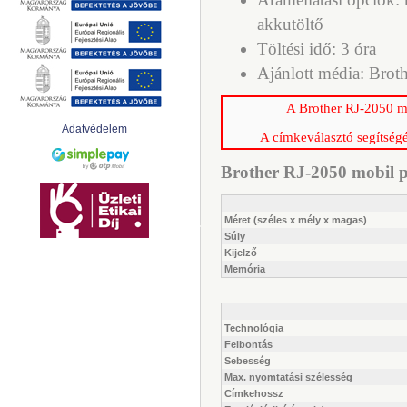
akkutöltő
Töltési idő: 3 óra
Ajánlott média: Brot
A Brother RJ-2050 mob
Adatvédelem
A címkeválasztó segítségé
Brother RJ-2050 mobil pr
Méret (széles x mély x magas)
Súly
Kijelző
Memória
Technológia
Felbontás
Sebesség
Max. nyomtatási szélesség
Címkehossz