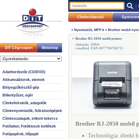
|
Címkeválasztó
Gyorsren
»
Nyomtatók, MFP-k
»
Brother mobil nyo
Brother RJ-2050 mobil printer
cikkszám: 20841
DIT Cégcsoport
Webshop
vonalkód: EAN 4977766766715
Adathordozók (CD/DVD)
Akkumulátorok, elemek
Bélyegzőkészítő gép
Billentyűzet, egér
Címkefelrakók, adagolók
Címkenyomtatók, feliratozógépek
Címkeszalagok, etikett-tekercs
Brother RJ-2050 mobil pr
Fotólabor, Fotókioszk kellékek
Fotópapírok, hőpapír
Technológia: direkt 