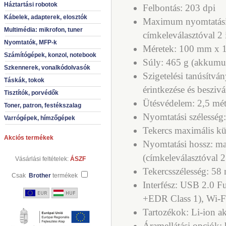
Háztartási robotok
Felbontás: 203 dpi
Kábelek, adapterek, elosztók
Maximum nyomtatási 
Multimédia: mikrofon, tuner
címkeleválasztóval 2
Nyomtatók, MFP-k
Méretek: 100 mm x
Számítógépek, konzol, notebook
Súly: 465 g (akkumul
Szkennerek, vonalkódolvasók
Szigetelési tanúsítv
Táskák, tokok
érintkezése és beszivá
Tisztítók, porvédők
Ütésvédelem: 2,5 mét
Toner, patron, festékszalag
Nyomtatási szélessé
Varrógépek, hímzőgépek
Tekercs maximális k
Akciós termékek
Nyomtatási hossz: ma
(címkeleválasztóval 
Vásárlási feltételek:
ÁSZF
Tekercsszélesség: 5
Csak
Brother
termékek
Interfész: USB 2.0 Fu
+EDR Class 1), Wi-F
Tartozékok: Li-ion a
Áramellátási opciók: 