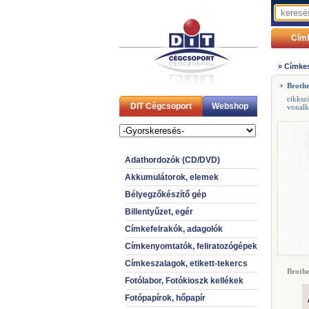
Cím
»
Címkes
Broth
cikksz
DIT Cégcsoport
Webshop
vonal
Adathordozók (CD/DVD)
Akkumulátorok, elemek
Bélyegzőkészítő gép
Billentyűzet, egér
Címkefelrakók, adagolók
Címkenyomtatók, feliratozógépek
Címkeszalagok, etikett-tekercs
Brothe
Fotólabor, Fotókioszk kellékek
Fotópapírok, hőpapír