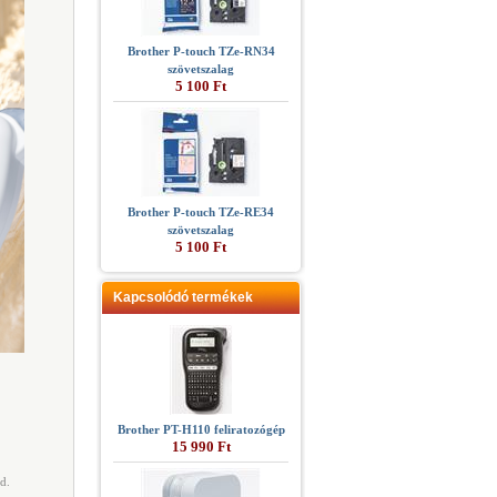
Brother P-touch TZe-RN34
szövetszalag
5 100 Ft
Brother P-touch TZe-RE34
szövetszalag
5 100 Ft
Kapcsolódó termékek
Brother PT-H110 feliratozógép
15 990 Ft
d.