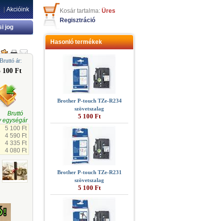
|
Akcióink
Kosár tartalma:
Üres
Regisztráció
si jog
Hasonló termékek
Bruttó ár:
5 100 Ft
Brother P-touch TZe-R234
szövetszalag
gi Bruttó
5 100 Ft
 egységár
5 100 Ft
4 590 Ft
4 335 Ft
4 080 Ft
Brother P-touch TZe-R231
szövetszalag
5 100 Ft