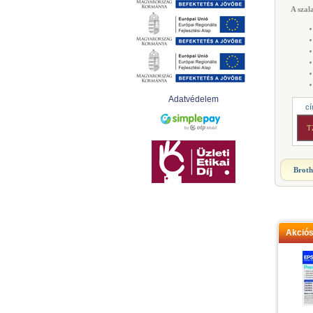
A szal
Adatvédelem
cí
T
Broth
Akció