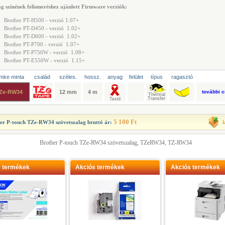
ag színének felismeréshez ajánlott Firmware verziók:
Brother PT-H500 - verzió 1.07+
Brother PT-D450 - verzió 1.02+
Brother PT-D600 - verzió 1.02+
Brother PT-P700 - verzió 1.07+
Brother PT-P750W - verzió 1.08+
Brother PT-E550W - verzió 1.15+
mke minta
család
széles.
hossz.
anyag
felület
típus
ragasztó
Ze-RW34
12 mm
4 m
további 
5 100 Ft
er P-touch TZe-RW34 szövetszalag
bruttó ár:
Brother P-touch TZe-RW34 szövetszalag, TZeRW34, TZ-RW34
s termékek
Akciós termékek
Akciós termékek