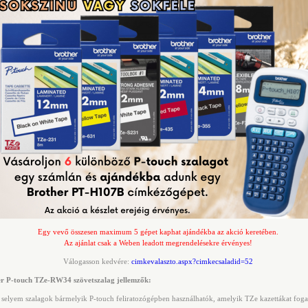
Egy vevő összesen maximum 5 gépet kaphat ajándékba az akció keretében.
Az ajánlat csak a Weben leadott megrendelésekre érvényes!
Válogasson kedvére:
cimkevalaszto.aspx?cimkecsaladid=52
r P-touch TZe-RW34 szövetszalag jellemzők:
 selyem szalagok bármelyik P-touch feliratozógépben használhatók, amelyik TZe kazettákat foga