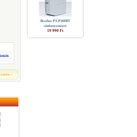
Brother PT-P300BT
címkenyomtató
19 990 Ft
címkék
kosárba
»