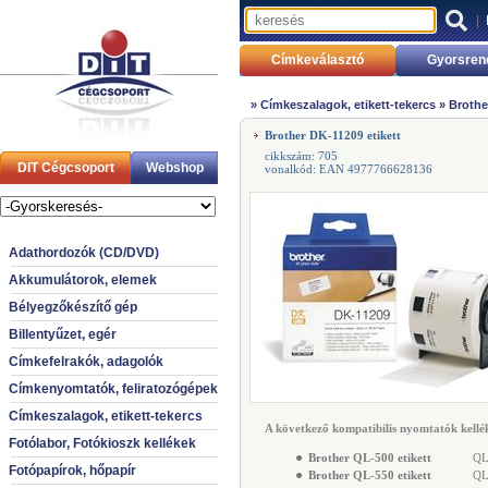
|
Címkeválasztó
Gyorsren
»
Címkeszalagok, etikett-tekercs
»
Brothe
Brother DK-11209 etikett
cikkszám: 705
DIT Cégcsoport
Webshop
vonalkód: EAN 4977766628136
Adathordozók (CD/DVD)
Akkumulátorok, elemek
Bélyegzőkészítő gép
Billentyűzet, egér
Címkefelrakók, adagolók
Címkenyomtatók, feliratozógépek
Címkeszalagok, etikett-tekercs
A következő kompatibilis nyomtatók kellék
Fotólabor, Fotókioszk kellékek
●
Brother QL-500 etikett
QL-
Fotópapírok, hőpapír
●
Brother QL-550 etikett
QL-