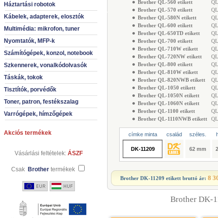
●
Brother QL-560 etikett
QL-
Háztartási robotok
●
Brother QL-570 etikett
QL-
Kábelek, adapterek, elosztók
●
Brother QL-580N etikett
QL-
●
Brother QL-600 etikett
QL-
Multimédia: mikrofon, tuner
●
Brother QL-650TD etikett
QL-
Nyomtatók, MFP-k
●
Brother QL-700 etikett
QL-
●
Brother QL-710W etikett
QL-
Számítógépek, konzol, notebook
●
Brother QL-720NW etikett
QL-
●
Brother QL-800 etikett
QL-
Szkennerek, vonalkódolvasók
●
Brother QL-810W etikett
QL-
Táskák, tokok
●
Brother QL-820NWB etikett
QL-
●
Brother QL-1050 etikett
QL-
Tisztítók, porvédők
●
Brother QL-1050N etikett
QL-
Toner, patron, festékszalag
●
Brother QL-1060N etikett
QL-
●
Brother QL-1100 etikett
QL-
Varrógépek, hímzőgépek
●
Brother QL-1110NWB etikett
QL-
Akciós termékek
címke minta
család
széles.
DK-11209
62 mm
Vásárlási feltételek:
ÁSZF
Csak
Brother
termékek
8 3
Brother DK-11209 etikett
bruttó ár:
Brother DK-11