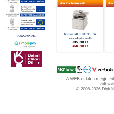
Akciós termékek
Akc
Brother MFC-L9570CDW
Adatvédelem
színes duplex multi
505 990 Ft
468 990 Ft
A WEB-oldalon megjelente
változá
© 2008-2026 Digitál