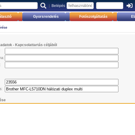
|
Belépés
lasztó
Gyorsrendelés
Fotószolgáltatás
El
érése
datok - Kapcsolattartás céljából
:
ma:
:
s:
ése