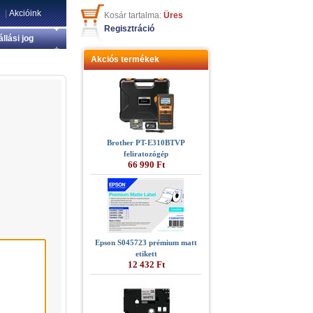
|
Akcióink
Kosár tartalma:
Üres
Regisztráció
állási jog
Akciós termékek
Brother PT-E310BTVP
feliratozógép
66 990 Ft
Epson S045723 prémium matt
etikett
12 432 Ft