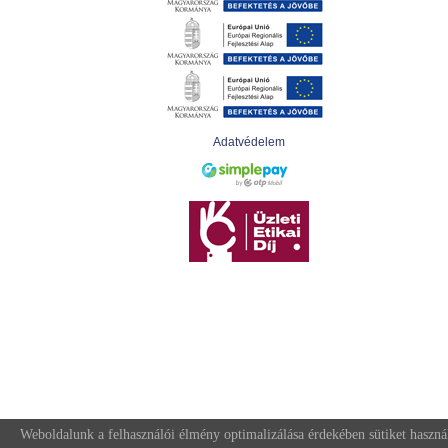
Adatvédelem
Weboldalunk a felhasználói élmény optimalizálása érdekében sütiket haszná