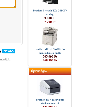
Brother P-touch TZe-241CIV
szalag
9 000 Ft
7 700 Ft
Brother MFC-L9570CDW
színes duplex multi
505 990 Ft
ntartjuk.
468 990 Ft
Újdonságok
Brother TD-4215D ipari
címkenyomtató