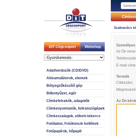
Címkevá
Szaktanács k
Személyes a
DIT Cégcsoport
Webshop
Az Ön neve
Telefonszá
E-mail címe
Adathordozók (CD/DVD)
Termék
Akkumulátorok, elemek
Cikkszám:
Bélyegzőkészítő gép
Megnevezé
Billentyűzet, egér
Címkefelrakók, adagolók
Az Ön kérd
Címkenyomtatók, feliratozógépek
Címkeszalagok, etikett-tekercs
Fotólabor, Fotókioszk kellékek
Fotópapírok, hőpapír