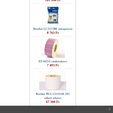
101 990 Ft
Brother LC3217BK tintapatron
8 763 Ft
DT-4025L címketekercs
7 493 Ft
Brother BUS-1J211148-203
etikett tekercs
67 300 Ft
x